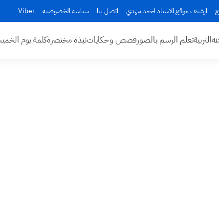
ع
ارشيف موقع الاستاذ احمد مهدي
اتصل بنا
سياسة الخصوصية
Viber
عه
التربية
تعلم الرسم بالصور
قصص وحكايات
نبذة مختصرة
كلمة يوم الخم