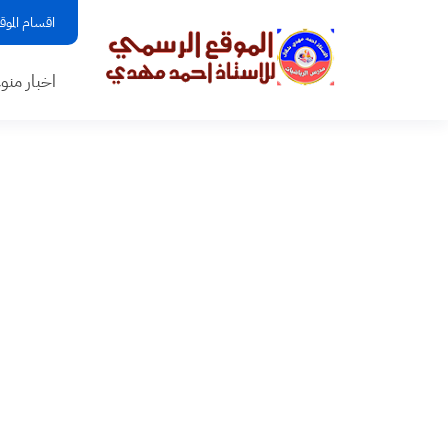
اقسام الموق
اخبار منو