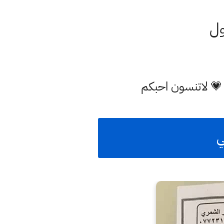
ول
 💗 لاتنسون احبكم
ي