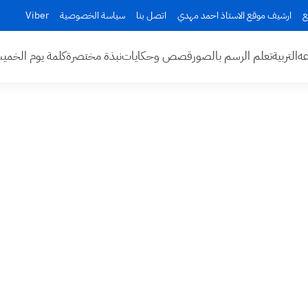
ع
ارشيف موقع الاستاذ احمد مهدي
اتصل بنا
سياسة الخصوصية
Viber
عه
التربية
تعلم الرسم بالصور
قصص وحكايات
نبذة مختصرة
كلمة يوم الخم