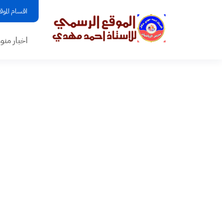
اقسام الموق
اخبار منو