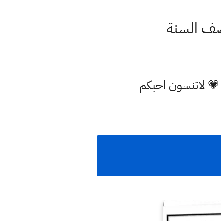
نصف السنة
 💗 لاتنسون احبكم