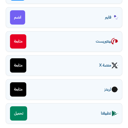
فايبر
انضم
بينتيريست
متابعة
منصة X
متابعة
ثريدز
متابعة
تطبيقنا
تحميل