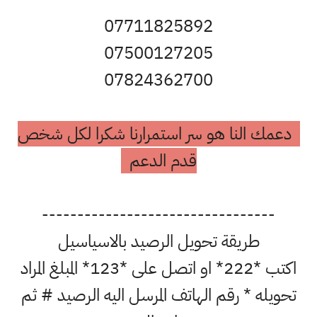
07711825892
07500127205
07824362700
دعمك النا هو سر استمرارنا شكرا لكل شخص
قدم الدعم
---------------------------------
طريقة تحويل الرصيد بالاسياسيل
اكتب *222* او اتصل على *123* المبلغ المراد
تحويله * رقم الهاتف المرسل اليه الرصيد # ثم