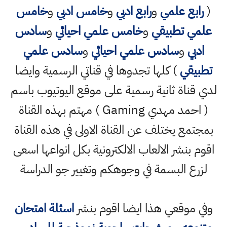
(
رابع علمي
و
رابع ادبي
و
خامس ادبي
و
خامس
علمي تطبيقي
و
خامس علمي احيائي
و
سادس
ادبي
و
سادس علمي احيائي
و
سادس علمي
تطبيقي
) كلها تجدوها في قناتي الرسمية وايضا
لدي قناة ثانية رسمية على موقع اليوتيوب باسم
( احمد مهدي Gaming ) مهتم بهذه القناة
بمجتمع يختلف عن القناة الاولى في هذه القناة
اقوم بنشر الالعاب الالكترونية بكل انواعها اسعى
لزرع البسمة في وجوهكم وتغيير جو الدراسة
وفي موقعي هذا ايضا اقوم بنشر
اسئلة امتحان