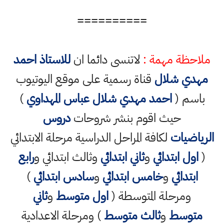
==========
ملاحظة مهمة :
لاتنسى دائما ان
للاستاذ احمد
مهدي شلال
قناة رسمية على موقع اليوتيوب
باسم (
احمد مهدي شلال عباس المهداوي
)
حيث اقوم بنشر شروحات
دروس
الرياضيات
لكافة المراحل الدراسية مرحلة الابتدائي
(
اول ابتدائي
و
ثاني ابتدائي
وثالث ابتدائي و
رابع
ابتدائي
و
خامس ابتدائي
و
سادس ابتدائي
)
ومرحلة المتوسطة (
اول متوسط
و
ثاني
متوسط
و
ثالث متوسط
) ومرحلة الاعدادية