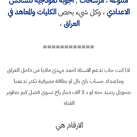
متنوعه
،
مرشحات
,
اجوبة نموذجية للسادس
الاعدادي
، وكل شيء يخص
الكليات والمعاهد في
العراق
،
============
اذا كنت حاب تدعم الاستاذ احمد مهدي ماديا من داخل العراق
وماعندك حساب باي بال او بطاقة مصرفية تكدر تدعمنا
بتحويل رصيد حته لو بـ 1 الف دينار راح تسوي فضل كبير بتطوير
القناة
الارقام هي