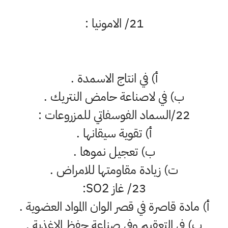
21/ الامونيا :
أ‌) في انتاج الاسمدة .
ب‌) في لاصناعة حامض النتريك .
22/السماد الفوسفاتي للمزروعات :
أ‌) تقوية سيقانها .
ب‌) تعجيل نموها .
ت‌) زيادة مقاومتها للامراض .
23/ غاز SO2:
أ‌) مادة قاصرة في قصر الوان االمواد العضوية .
ب‌) في التعقيم وفي صناعة حفظ الاغذية .