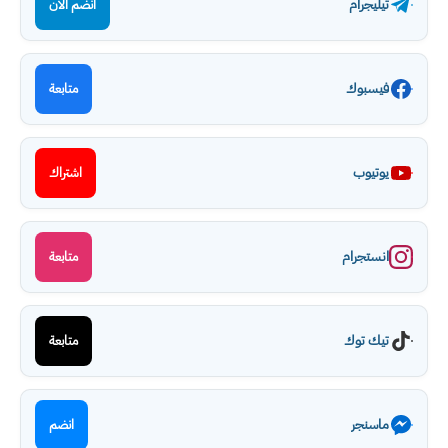
تيليجرام
انضم الآن
فيسبوك
متابعة
يوتيوب
اشتراك
انستجرام
متابعة
تيك توك
متابعة
ماسنجر
انضم