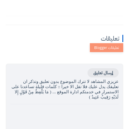
تعليقات
إرسال تعليق
عزيزي المشاهد لا تترك الموضوع بدون تعليق وتذكر ان
تعليقك يدل عليك فلا تقل الا خيرا :: كلمات قليلة تساعدنا على
الاستمرار في خدمتكم ادارة الموقع ... ( مَا يَلْفِظُ مِنْ قَوْلٍ إِلا
لَدَيْهِ رَقِيبٌ عَتِيدٌ )