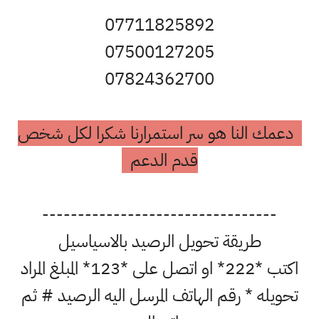
07711825892
07500127205
07824362700
دعمك النا هو سر استمرارنا شكرا لكل شخص
قدم الدعم
---------------------------------
طريقة تحويل الرصيد بالاسياسيل
اكتب *222* او اتصل على *123* المبلغ المراد
تحويله * رقم الهاتف المرسل اليه الرصيد # ثم