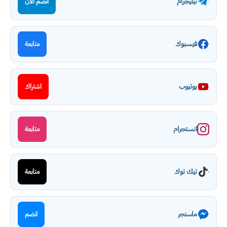
تيليجرام
انضم الآن
فيسبوك
متابعة
يوتيوب
اشتراك
انستجرام
متابعة
تيك توك
متابعة
ماسنجر
انضم