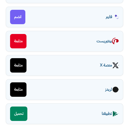
فايبر
انضم
بينتيريست
متابعة
منصة X
متابعة
ثريدز
متابعة
تطبيقنا
تحميل