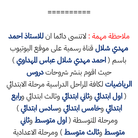
==========
ملاحظة مهمة :
لاتنسى دائما ان
للاستاذ احمد
مهدي شلال
قناة رسمية على موقع اليوتيوب
باسم (
احمد مهدي شلال عباس المهداوي
)
حيث اقوم بنشر شروحات
دروس
الرياضيات
لكافة المراحل الدراسية مرحلة الابتدائي
(
اول ابتدائي
و
ثاني ابتدائي
وثالث ابتدائي و
رابع
ابتدائي
و
خامس ابتدائي
و
سادس ابتدائي
)
ومرحلة المتوسطة (
اول متوسط
و
ثاني
متوسط
و
ثالث متوسط
) ومرحلة الاعدادية