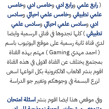
(
رابع علمي
و
رابع ادبي
و
خامس ادبي
و
خامس
علمي تطبيقي
و
خامس علمي احيائي
و
سادس
ادبي
و
سادس علمي احيائي
و
سادس علمي
تطبيقي
) كلها تجدوها في قناتي الرسمية وايضا
لدي قناة ثانية رسمية على موقع اليوتيوب باسم
( احمد مهدي Gaming ) مهتم بهذه القناة
بمجتمع يختلف عن القناة الاولى في هذه القناة
اقوم بنشر الالعاب الالكترونية بكل انواعها اسعى
لزرع البسمة في وجوهكم وتغيير جو الدراسة
وفي موقعي هذا ايضا اقوم بنشر
اسئلة امتحان
متنوعه
،
مرشحات
,
اجوبة نموذجية للسادس