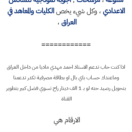
الاعدادي
، وكل شيء يخص
الكليات والمعاهد في
العراق
،
============
اذا كنت حاب تدعم الاستاذ احمد مهدي ماديا من داخل العراق
وماعندك حساب باي بال او بطاقة مصرفية تكدر تدعمنا
بتحويل رصيد حته لو بـ 1 الف دينار راح تسوي فضل كبير بتطوير
القناة
الارقام هي