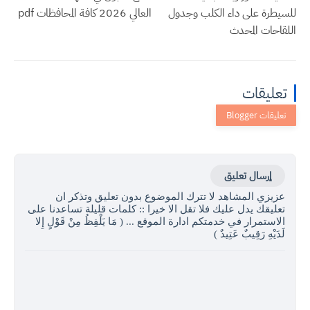
للسيطرة على داء الكلب وجدول
العالي 2026 كافة المحافظات pdf
اللقاحات المحدث
تعليقات
إرسال تعليق
عزيزي المشاهد لا تترك الموضوع بدون تعليق وتذكر ان
تعليقك يدل عليك فلا تقل الا خيرا :: كلمات قليلة تساعدنا على
الاستمرار في خدمتكم ادارة الموقع ... ( مَا يَلْفِظُ مِنْ قَوْلٍ إِلا
لَدَيْهِ رَقِيبٌ عَتِيدٌ )