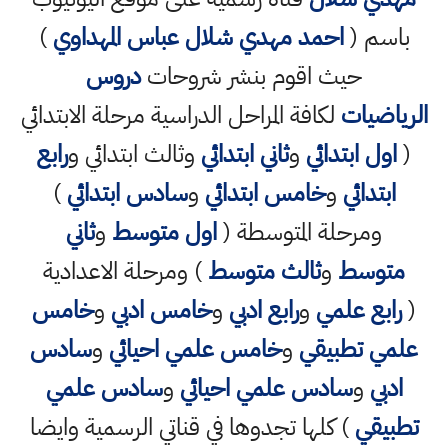
باسم (
احمد مهدي شلال عباس المهداوي
)
حيث اقوم بنشر شروحات
دروس
الرياضيات
لكافة المراحل الدراسية مرحلة الابتدائي
(
اول ابتدائي
و
ثاني ابتدائي
وثالث ابتدائي و
رابع
ابتدائي
و
خامس ابتدائي
و
سادس ابتدائي
)
ومرحلة المتوسطة (
اول متوسط
و
ثاني
متوسط
و
ثالث متوسط
) ومرحلة الاعدادية
(
رابع علمي
و
رابع ادبي
و
خامس ادبي
و
خامس
علمي تطبيقي
و
خامس علمي احيائي
و
سادس
ادبي
و
سادس علمي احيائي
و
سادس علمي
تطبيقي
) كلها تجدوها في قناتي الرسمية وايضا