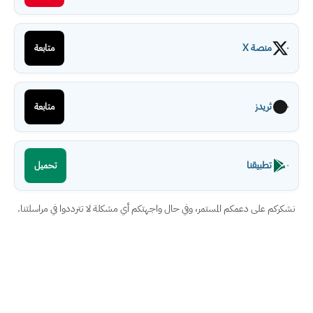
منصة X
متابعة
ثريدز
متابعة
تطبيقنا
تحميل
نشكركم على دعمكم المستمر، وفي حال واجهتكم أي مشكلة لا تترددوا في مراسلتنا.