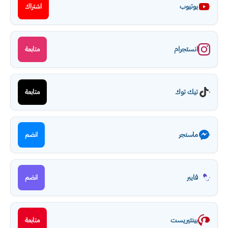
يوتيوب
اشتراك
انستجرام
متابعة
تيك توك
متابعة
ماسنجر
انضم
فايبر
انضم
بينتيريست
متابعة