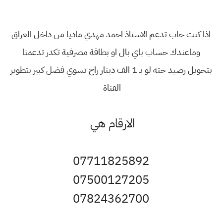
اذا كنت حاب تدعم الاستاذ احمد مهدي ماديا من داخل العراق
وماعندك حساب باي بال او بطاقة مصرفية تكدر تدعمنا
بتحويل رصيد حته لو بـ 1 الف دينار راح تسوي فضل كبير بتطوير
القناة
الارقام هي
07711825892
07500127205
07824362700