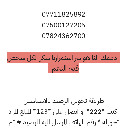
07711825892
07500127205
07824362700
دعمك النا هو سر استمرارنا شكرا لكل شخص
قدم الدعم
---------------------------------
طريقة تحويل الرصيد بالاسياسيل
اكتب *222* او اتصل على *123* المبلغ المراد
تحويله * رقم الهاتف المرسل اليه الرصيد # ثم