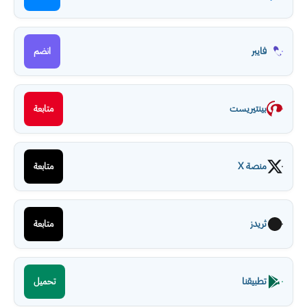
فايبر
انضم
بينتيريست
متابعة
منصة X
متابعة
ثريدز
متابعة
تطبيقنا
تحميل