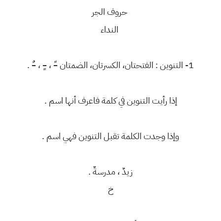
حروف الجر
النداء
1- التنوين : الفتحتان، الكسرتان، الضمتان –ً ، –ٍ ، –ٌ .
إذا رأيت التنوين في كلمة فاعرف أنها اسم .
وإذا وجدت الكلمة تقبل التنوين فهي اسم .
زيدٌ ، مدرسةٌ .
خ