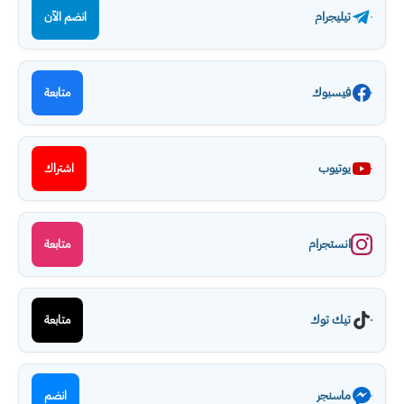
تيليجرام
انضم الآن
فيسبوك
متابعة
يوتيوب
اشتراك
انستجرام
متابعة
تيك توك
متابعة
ماسنجر
انضم