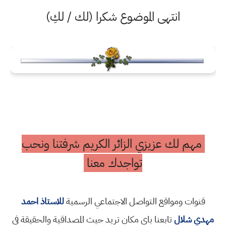
انتهى الموضوع شكرا (لك / لكِ)
مهم لك عزيزي الزائر الكريم شرفتنا ونحب
تواجدك معنا
قنوات ومواقع التواصل الاجتماعي الرسمية
للاستاذ احمد
مهدي شلال
تابعنا باي مكان تريد حيث المصداقية والحقيقة في