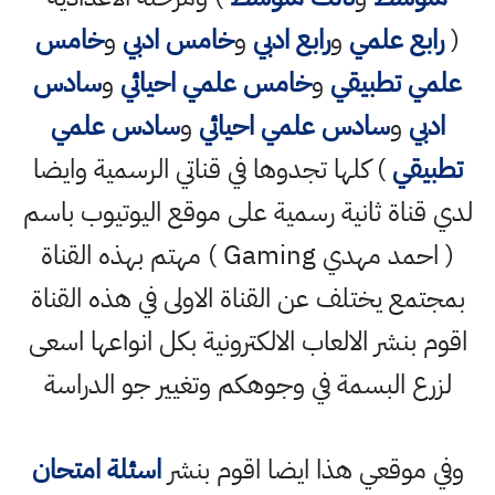
(
رابع علمي
و
رابع ادبي
و
خامس ادبي
و
خامس
علمي تطبيقي
و
خامس علمي احيائي
و
سادس
ادبي
و
سادس علمي احيائي
و
سادس علمي
تطبيقي
) كلها تجدوها في قناتي الرسمية وايضا
لدي قناة ثانية رسمية على موقع اليوتيوب باسم
( احمد مهدي Gaming ) مهتم بهذه القناة
بمجتمع يختلف عن القناة الاولى في هذه القناة
اقوم بنشر الالعاب الالكترونية بكل انواعها اسعى
لزرع البسمة في وجوهكم وتغيير جو الدراسة
وفي موقعي هذا ايضا اقوم بنشر
اسئلة امتحان