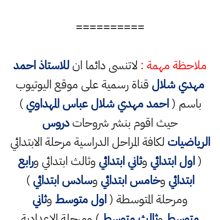
==========
ملاحظة مهمة :
لاتنسى دائما ان
للاستاذ احمد
مهدي شلال
قناة رسمية على موقع اليوتيوب
باسم (
احمد مهدي شلال عباس المهداوي
)
حيث اقوم بنشر شروحات
دروس
الرياضيات
لكافة المراحل الدراسية مرحلة الابتدائي
(
اول ابتدائي
و
ثاني ابتدائي
وثالث ابتدائي و
رابع
ابتدائي
و
خامس ابتدائي
و
سادس ابتدائي
)
ومرحلة المتوسطة (
اول متوسط
و
ثاني
متوسط
و
ثالث متوسط
) ومرحلة الاعدادية