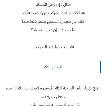
مثال : إن دخل الأستاذ
هذا كلام ملفوظ ومركب من كلمتين فأكثر
لكنه غير مفيد إذ المستمع ينتظر كلاما متما
ما سيحدث إن دخل الأستاذ؟
فلا يعد كلاما عند النحويين.
أقسام الكلام
تتبع علماء اللغة العربية الكلام فوجدوه لايخلو من ثلاثة : اسم
، فعل ، حرف ...
وكل نوع له مميزاته وخصوصياته ...