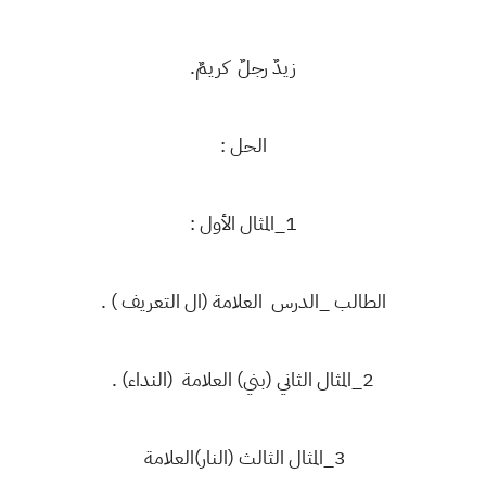
زيدٌ رجلٌ كريمٌ.
الحل :
1_المثال الأول :
الطالب _الدرس العلامة (ال التعريف ) .
2_المثال الثاني (بني) العلامة (النداء) .
3_المثال الثالث (النار)العلامة