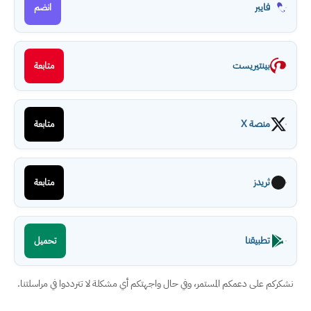
فايبر
انضم
بينتيريست
متابعة
منصة X
متابعة
ثريدز
متابعة
تطبيقنا
تحميل
نشكركم على دعمكم المستمر، وفي حال واجهتكم أي مشكلة لا تترددوا في مراسلتنا.