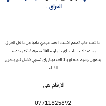
العراق
،
============
اذا كنت حاب تدعم الاستاذ احمد مهدي ماديا من داخل العراق
وماعندك حساب باي بال او بطاقة مصرفية تكدر تدعمنا
بتحويل رصيد حته لو بـ 1 الف دينار راح تسوي فضل كبير بتطوير
القناة
الارقام هي
07711825892