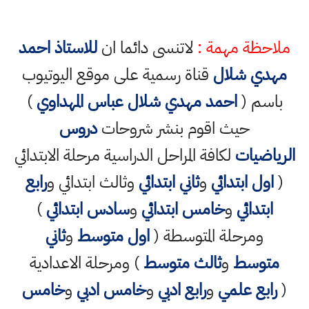
ملاحظة مهمة :
لاتنسى دائما ان
للاستاذ احمد
مهدي شلال
قناة رسمية على موقع اليوتيوب
باسم (
احمد مهدي شلال عباس المهداوي
)
حيث اقوم بنشر شروحات
دروس
الرياضيات
لكافة المراحل الدراسية مرحلة الابتدائي
(
اول ابتدائي
و
ثاني ابتدائي
وثالث ابتدائي و
رابع
ابتدائي
و
خامس ابتدائي
و
سادس ابتدائي
)
ومرحلة المتوسطة (
اول متوسط
و
ثاني
متوسط
و
ثالث متوسط
) ومرحلة الاعدادية
(
رابع علمي
و
رابع ادبي
و
خامس ادبي
و
خامس