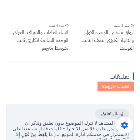
منذ 3 سنة
منذ 4 سنة
ارواق ملخص الوحدة الاولى
انشاء العادات والاعراف بالعراق
والثانية انكليزي الصف الثالث
الوحدة السابعة انكليزي ثالث
المتوسط
متوسط مترجم
تعليقات
إرسال تعليق
عزيزي المشاهد لا تترك الموضوع بدون تعليق وتذكر ان
تعليقك يدل عليك فلا تقل الا خيرا :: كلمات قليلة تساعدنا على
الاستمرار في خدمتكم ادارة الموقع ... ( مَا يَلْفِظُ مِنْ قَوْلٍ إِلا