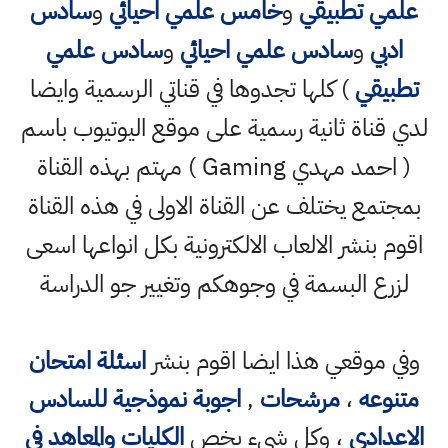
علمي تطبيقي
و
خامس علمي احيائي
و
سادس
ادبي
و
سادس علمي احيائي
و
سادس علمي
تطبيقي
) كلها تجدوها في قناتي الرسمية وايضا
لدي قناة ثانية رسمية على موقع اليوتيوب باسم
( احمد مهدي Gaming ) مهتم بهذه القناة
بمجتمع يختلف عن القناة الاولى في هذه القناة
اقوم بنشر الالعاب الالكترونية بكل انواعها اسعى
لزرع البسمة في وجوهكم وتغيير جو الدراسة
وفي موقعي هذا ايضا اقوم بنشر
اسئلة امتحان
متنوعه
،
مرشحات
,
اجوبة نموذجية للسادس
الاعدادي
، وكل شيء يخص
الكليات والمعاهد في