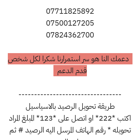
07711825892
07500127205
07824362700
دعمك النا هو سر استمرارنا شكرا لكل شخص
قدم الدعم
---------------------------------
طريقة تحويل الرصيد بالاسياسيل
اكتب *222* او اتصل على *123* المبلغ المراد
تحويله * رقم الهاتف المرسل اليه الرصيد # ثم