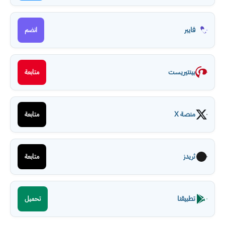
فايبر
انضم
بينتيريست
متابعة
منصة X
متابعة
ثريدز
متابعة
تطبيقنا
تحميل