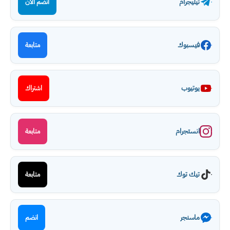
تيليجرام
انضم الآن
فيسبوك
متابعة
يوتيوب
اشتراك
انستجرام
متابعة
تيك توك
متابعة
ماسنجر
انضم