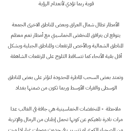
قوية ربما تؤدي لأنعدام الرؤية
الأمطار تطال شمال العراق وبعض المناطق الاخرى الجمعة
يتوقع ان يترافق المنخفض الخماسيني مع أمطار تعم معظم
المناطق الشمالية وبالأخص المرتفعات والمناطق الجبلية وبشكل
أقل بقية الأنحاء كما تتساقط الثلوج على المرتفعات الشاهقة
وتمتد بعض السحب الماطرة المحدودة لتؤثر على بعض المناطق
الوسطى والفرات الأوسط وربما تكون من ضمنها بغداد
ملاحظة - المنخفضات الخماسينية هي جافة في الغالب عدا
مرات نادرة ناهيكم عن كونها تحمل إطنان من الرمال والإتربة
من الصحراء الكبرى او تتسبب في حدوث موجات غبار اذا مرت