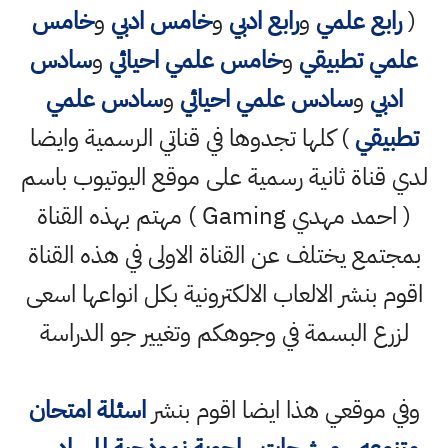
(
رابع علمي
و
رابع ادبي
و
خامس ادبي
و
خامس
علمي تطبيقي
و
خامس علمي احيائي
و
سادس
ادبي
و
سادس علمي احيائي
و
سادس علمي
تطبيقي
) كلها تجدوها في قناتي الرسمية وايضا
لدي قناة ثانية رسمية على موقع اليوتيوب باسم
( احمد مهدي Gaming ) مهتم بهذه القناة
بمجتمع يختلف عن القناة الاولى في هذه القناة
اقوم بنشر الالعاب الالكترونية بكل انواعها اسعى
لزرع البسمة في وجوهكم وتغيير جو الدراسة
وفي موقعي هذا ايضا اقوم بنشر
اسئلة امتحان