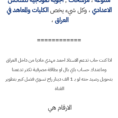
متنوعه
،
مرشحات
,
اجوبة نموذجية للسادس
الاعدادي
، وكل شيء يخص
الكليات والمعاهد في
العراق
،
============
اذا كنت حاب تدعم الاستاذ احمد مهدي ماديا من داخل العراق
وماعندك حساب باي بال او بطاقة مصرفية تكدر تدعمنا
بتحويل رصيد حته لو بـ 1 الف دينار راح تسوي فضل كبير بتطوير
القناة
الارقام هي