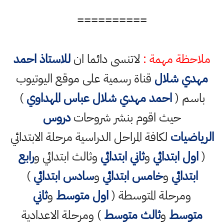
==========
ملاحظة مهمة :
لاتنسى دائما ان
للاستاذ احمد
مهدي شلال
قناة رسمية على موقع اليوتيوب
باسم (
احمد مهدي شلال عباس المهداوي
)
حيث اقوم بنشر شروحات
دروس
الرياضيات
لكافة المراحل الدراسية مرحلة الابتدائي
(
اول ابتدائي
و
ثاني ابتدائي
وثالث ابتدائي و
رابع
ابتدائي
و
خامس ابتدائي
و
سادس ابتدائي
)
ومرحلة المتوسطة (
اول متوسط
و
ثاني
متوسط
و
ثالث متوسط
) ومرحلة الاعدادية