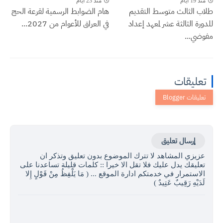
منذ 19 أيام
منذ 23 أيام
طلاب الثالث متوسط التقديم
هام الضوابط الرسمية لقرعة الحج
للدورة الثالثة عشر لمعهد إعداد
في العراق للأعوام من 2027...
مفوضي...
تعليقات
إرسال تعليق
عزيزي المشاهد لا تترك الموضوع بدون تعليق وتذكر ان
تعليقك يدل عليك فلا تقل الا خيرا :: كلمات قليلة تساعدنا على
الاستمرار في خدمتكم ادارة الموقع ... ( مَا يَلْفِظُ مِنْ قَوْلٍ إِلا
لَدَيْهِ رَقِيبٌ عَتِيدٌ )