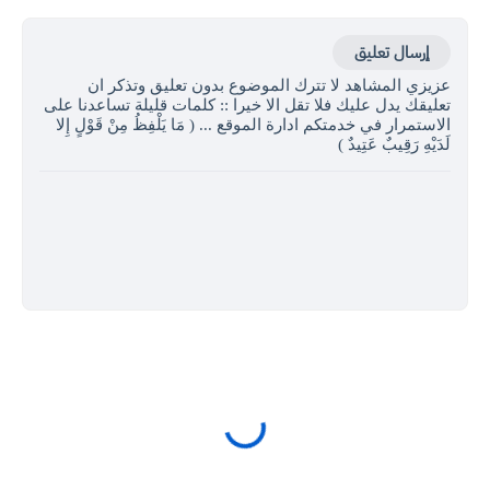
إرسال تعليق
عزيزي المشاهد لا تترك الموضوع بدون تعليق وتذكر ان
تعليقك يدل عليك فلا تقل الا خيرا :: كلمات قليلة تساعدنا على
الاستمرار في خدمتكم ادارة الموقع ... ( مَا يَلْفِظُ مِنْ قَوْلٍ إِلا
لَدَيْهِ رَقِيبٌ عَتِيدٌ )