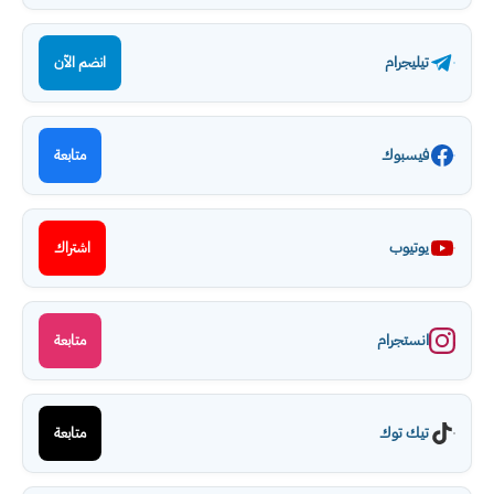
تيليجرام
انضم الآن
فيسبوك
متابعة
يوتيوب
اشتراك
انستجرام
متابعة
تيك توك
متابعة