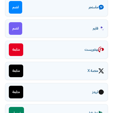
ماسنجر
انضم
فايبر
انضم
بينتيريست
متابعة
منصة X
متابعة
ثريدز
متابعة