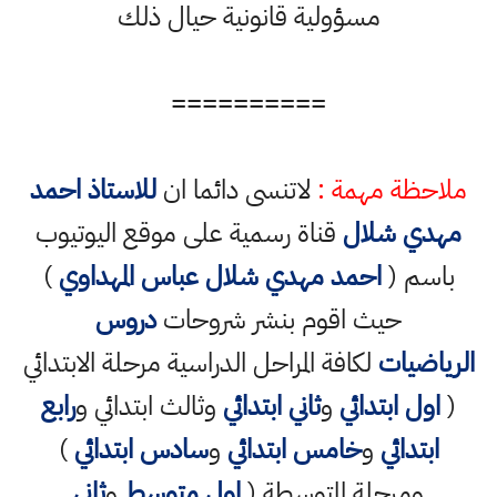
مسؤولية قانونية حيال ذلك
==========
ملاحظة مهمة :
لاتنسى دائما ان
للاستاذ احمد
مهدي شلال
قناة رسمية على موقع اليوتيوب
باسم (
احمد مهدي شلال عباس المهداوي
)
حيث اقوم بنشر شروحات
دروس
الرياضيات
لكافة المراحل الدراسية مرحلة الابتدائي
(
اول ابتدائي
و
ثاني ابتدائي
وثالث ابتدائي و
رابع
ابتدائي
و
خامس ابتدائي
و
سادس ابتدائي
)
ومرحلة المتوسطة (
اول متوسط
و
ثاني