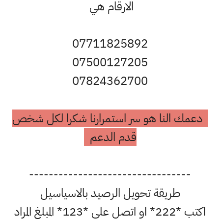
الارقام هي
07711825892
07500127205
07824362700
دعمك النا هو سر استمرارنا شكرا لكل شخص
قدم الدعم
---------------------------------
طريقة تحويل الرصيد بالاسياسيل
اكتب *222* او اتصل على *123* المبلغ المراد