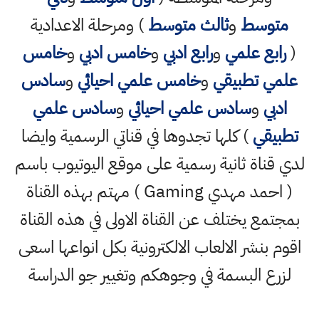
متوسط
و
ثالث متوسط
) ومرحلة الاعدادية
(
رابع علمي
و
رابع ادبي
و
خامس ادبي
و
خامس
علمي تطبيقي
و
خامس علمي احيائي
و
سادس
ادبي
و
سادس علمي احيائي
و
سادس علمي
تطبيقي
) كلها تجدوها في قناتي الرسمية وايضا
لدي قناة ثانية رسمية على موقع اليوتيوب باسم
( احمد مهدي Gaming ) مهتم بهذه القناة
بمجتمع يختلف عن القناة الاولى في هذه القناة
اقوم بنشر الالعاب الالكترونية بكل انواعها اسعى
لزرع البسمة في وجوهكم وتغيير جو الدراسة