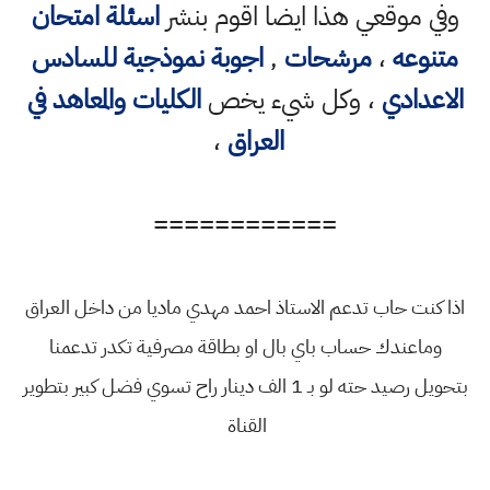
وفي موقعي هذا ايضا اقوم بنشر
اسئلة امتحان
متنوعه
،
مرشحات
,
اجوبة نموذجية للسادس
الاعدادي
، وكل شيء يخص
الكليات والمعاهد في
العراق
،
============
اذا كنت حاب تدعم الاستاذ احمد مهدي ماديا من داخل العراق
وماعندك حساب باي بال او بطاقة مصرفية تكدر تدعمنا
بتحويل رصيد حته لو بـ 1 الف دينار راح تسوي فضل كبير بتطوير
القناة