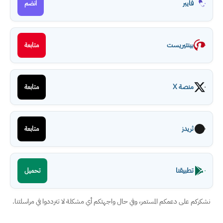
فايبر
انضم
بينتيريست
متابعة
منصة X
متابعة
ثريدز
متابعة
تطبيقنا
تحميل
نشكركم على دعمكم المستمر، وفي حال واجهتكم أي مشكلة لا تترددوا في مراسلتنا.