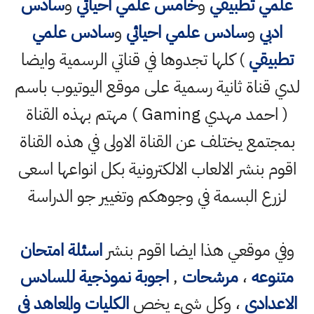
علمي تطبيقي
و
خامس علمي احيائي
و
سادس
ادبي
و
سادس علمي احيائي
و
سادس علمي
تطبيقي
) كلها تجدوها في قناتي الرسمية وايضا
لدي قناة ثانية رسمية على موقع اليوتيوب باسم
( احمد مهدي Gaming ) مهتم بهذه القناة
بمجتمع يختلف عن القناة الاولى في هذه القناة
اقوم بنشر الالعاب الالكترونية بكل انواعها اسعى
لزرع البسمة في وجوهكم وتغيير جو الدراسة
وفي موقعي هذا ايضا اقوم بنشر
اسئلة امتحان
متنوعه
،
مرشحات
,
اجوبة نموذجية للسادس
الاعدادي
، وكل شيء يخص
الكليات والمعاهد في