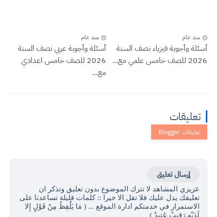
منذ عام
منذ عام
أسئلة وأجوبة فيزياء نصف السنة
أسئلة وأجوبة عربي نصف السنة
2026 للصف خامس علمي مع...
2026 للصف خامس اعدادي
مع...
تعليقات
إرسال تعليق
عزيزي المشاهد لا تترك الموضوع بدون تعليق وتذكر ان
تعليقك يدل عليك فلا تقل الا خيرا :: كلمات قليلة تساعدنا على
الاستمرار في خدمتكم ادارة الموقع ... ( مَا يَلْفِظُ مِنْ قَوْلٍ إِلا
لَدَيْهِ رَقِيبٌ عَتِيدٌ )