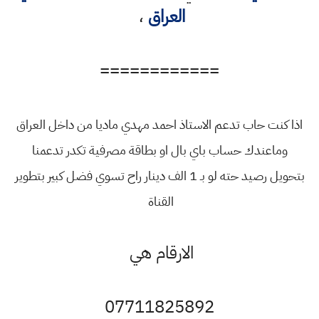
العراق
،
============
اذا كنت حاب تدعم الاستاذ احمد مهدي ماديا من داخل العراق
وماعندك حساب باي بال او بطاقة مصرفية تكدر تدعمنا
بتحويل رصيد حته لو بـ 1 الف دينار راح تسوي فضل كبير بتطوير
القناة
الارقام هي
07711825892