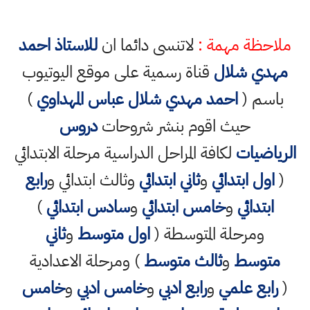
ملاحظة مهمة :
لاتنسى دائما ان
للاستاذ احمد
مهدي شلال
قناة رسمية على موقع اليوتيوب
باسم (
احمد مهدي شلال عباس المهداوي
)
حيث اقوم بنشر شروحات
دروس
الرياضيات
لكافة المراحل الدراسية مرحلة الابتدائي
(
اول ابتدائي
و
ثاني ابتدائي
وثالث ابتدائي و
رابع
ابتدائي
و
خامس ابتدائي
و
سادس ابتدائي
)
ومرحلة المتوسطة (
اول متوسط
و
ثاني
متوسط
و
ثالث متوسط
) ومرحلة الاعدادية
(
رابع علمي
و
رابع ادبي
و
خامس ادبي
و
خامس