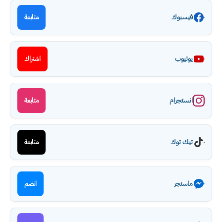
فيسبوك
متابعة
يوتيوب
اشتراك
انستجرام
متابعة
تيك توك
متابعة
ماسنجر
انضم