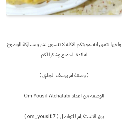
واخيرا نتمنى انه عجبتكم الاكله لا تنسون نشر ومشاركة الموضوع
لفائدة الجميع وشكرا لكم
( وصفة ام يوسف الجلبي )
الوصفة من اعداد Om Yousif Alchalabi
يوزر الانستكرام للتواصل ( om_yousif.7 )