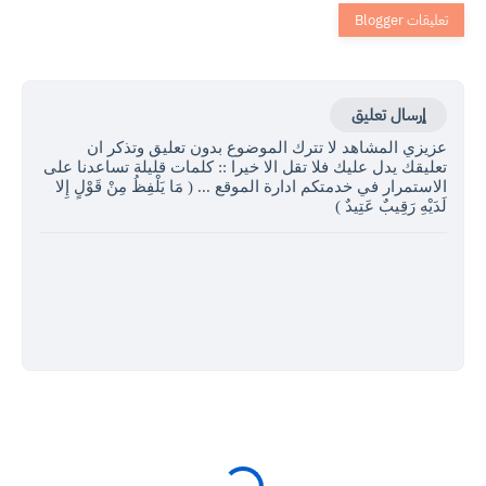
إرسال تعليق
عزيزي المشاهد لا تترك الموضوع بدون تعليق وتذكر ان
تعليقك يدل عليك فلا تقل الا خيرا :: كلمات قليلة تساعدنا على
الاستمرار في خدمتكم ادارة الموقع ... ( مَا يَلْفِظُ مِنْ قَوْلٍ إِلا
لَدَيْهِ رَقِيبٌ عَتِيدٌ )