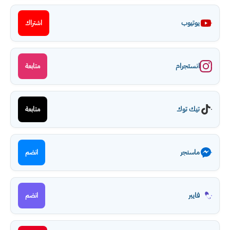
يوتيوب
اشتراك
انستجرام
متابعة
تيك توك
متابعة
ماسنجر
انضم
فايبر
انضم