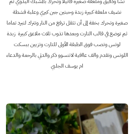
نشا ودقيق وملعقة صغيرة فانيلا وتحرك بالمشبك اليدوي ثم
نضيف ملعقة كبيرة زبدة وحبتين جبن كيري وعلبة قشطة
صغيرة وتحرك بخفة إلى أن تثقل ترفع من النار وتترك لتبرد تماما
ثم توضع في قالب التارت وبعدها تذوب ثلاث ملاعق كبيرة زبدة
لوتس وتصب فوق الطبقة الأولى للتارت وتزيين ببسكت
اللوتس وتقدم والف عاافية لاتنسوو ذكر والدتي بالرحمة والدعاء
ام يوسف الجلبي