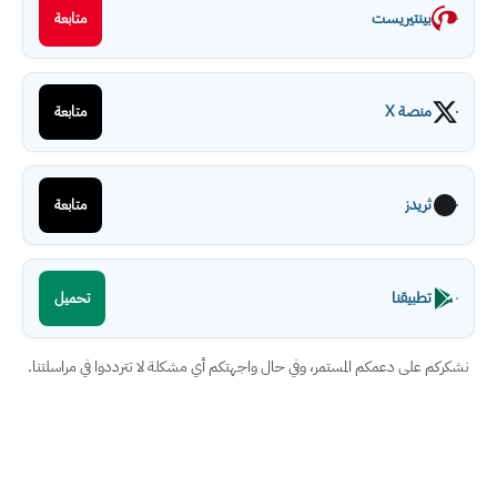
بينتيريست
متابعة
منصة X
متابعة
ثريدز
متابعة
تطبيقنا
تحميل
نشكركم على دعمكم المستمر، وفي حال واجهتكم أي مشكلة لا تترددوا في مراسلتنا.