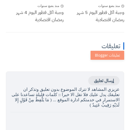
منذ بضع سنوات
منذ بضع سنوات
وجبة اكل فطور اليوم 5 شهر
وجبة اكل فطور اليوم 4 شهر
رمضان اقتصادية
رمضان اقتصادية
تعليقات
إرسال تعليق
عزيزي المشاهد لا تترك الموضوع بدون تعليق وتذكر ان
تعليقك يدل عليك فلا تقل الا خيرا :: كلمات قليلة تساعدنا على
الاستمرار في خدمتكم ادارة الموقع ... ( مَا يَلْفِظُ مِنْ قَوْلٍ إِلا
لَدَيْهِ رَقِيبٌ عَتِيدٌ )