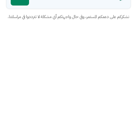
نشكركم على دعمكم المستمر، وفي حال واجهتكم أي مشكلة لا تترددوا في مراسلتنا.