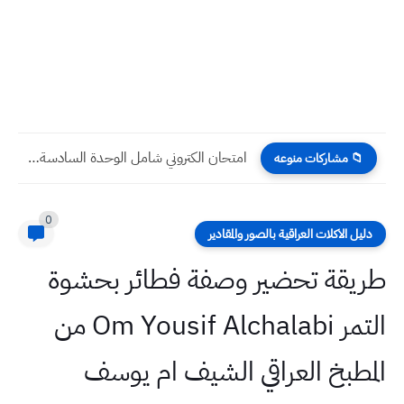
المرور تفرض غرامة ٥٠ الف دينار عدم ارتداء حزام الامان...
📁 مشاركات منوعه
0
دليل الاكلات العراقية بالصور والمقادير
طريقة تحضير وصفة فطائر بحشوة
التمر Om Yousif Alchalabi من
المطبخ العراقي الشيف ام يوسف