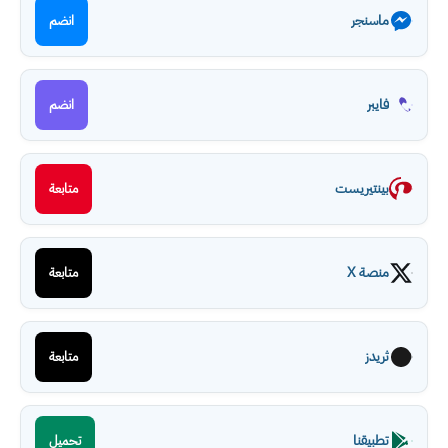
ماسنجر
انضم
فايبر
انضم
بينتيريست
متابعة
منصة X
متابعة
ثريدز
متابعة
تطبيقنا
تحميل