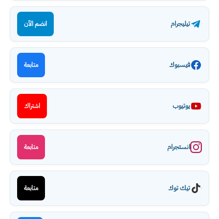
تيليجرام
انضم الآن
فيسبوك
متابعة
يوتيوب
اشتراك
انستجرام
متابعة
تيك توك
متابعة