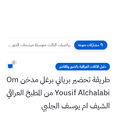
رياضيات الثالث متوسط مرشحات الدور الاول 2022 المراجعة المركزه مع...
📁 مشاركات منوعه
0
دليل الاكلات العراقية بالصور والمقادير
طريقة تحضير برياني برغل مدخن Om
Yousif Alchalabi من المطبخ العراقي
الشيف ام يوسف الجلبي