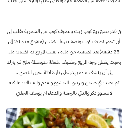
نضيف قطعة من الفحمة حارة ونغطي عليها وتترك على جنب
في قدر نضع ربع كوب زيت ونضيف كوب من الشعرية تقلب إلى
أن تحمر نضيف كوب ونصف برغل خشن (منقوع مدة 20 إلى
25 دقيقة)بعد تصفيته من ماءه ، يقلب المزيج ثم نضيف ماء
بحيث يغطي وجه المزيج ونضيف ملعقة متوسطة ملح ثم يترك
إلى أن ينشف ماءه يهدر على نار هادئة لحين النضج ..
ثم يصب في صحن ويزيين بالحشوو ويقدم والف الف عاافية
لاتنسوو ذكر والدتي بالرحمة والدعاء ام يوسف الجلبي