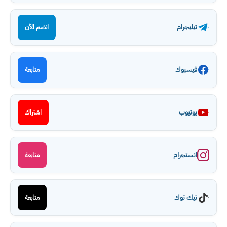
تيليجرام
انضم الآن
فيسبوك
متابعة
يوتيوب
اشتراك
انستجرام
متابعة
تيك توك
متابعة