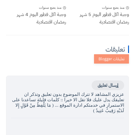
منذ بضع سنوات
منذ بضع سنوات
وجبة اكل فطور اليوم 5 شهر
وجبة اكل فطور اليوم 4 شهر
رمضان اقتصادية
رمضان اقتصادية
تعليقات
إرسال تعليق
عزيزي المشاهد لا تترك الموضوع بدون تعليق وتذكر ان
تعليقك يدل عليك فلا تقل الا خيرا :: كلمات قليلة تساعدنا على
الاستمرار في خدمتكم ادارة الموقع ... ( مَا يَلْفِظُ مِنْ قَوْلٍ إِلا
لَدَيْهِ رَقِيبٌ عَتِيدٌ )