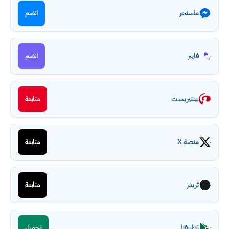
ماسنجر
انضم
فايبر
انضم
بينتيريست
متابعة
منصة X
متابعة
ثريدز
متابعة
تطبيقنا
تحميل