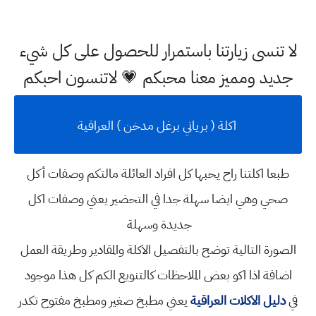
لا تنسى زيارتنا باستمرار للحصول على كل شيء
جديد ومميز معنا محبكم 💗 لاتنسون احبكم
اكلة ( برياني برغل مدخن ) العراقية
طبعا اكلتنا راح يحبها كل افراد العائلة مالتكم
وصفات أكل
صحي
وهي ايضا سهلة جدا في التحضير يعني
وصفات اكل
جديدة وسهلة
الصورة التالية توضح بالتفصيل الاكلة والمقادير وطريقة العمل
اضافة اذا اكو بعض الملاحظات كالتنويع الكم كل هذا موجود
في
دليل الاكلات العراقية
يعني
مطبخ صغير ومطبخ مفتوح تكدر