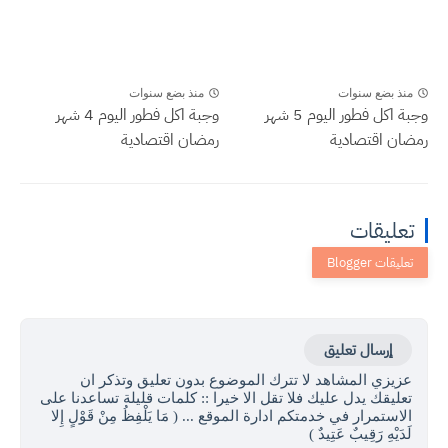
منذ بضع سنوات
منذ بضع سنوات
وجبة اكل فطور اليوم 5 شهر
وجبة اكل فطور اليوم 4 شهر
رمضان اقتصادية
رمضان اقتصادية
تعليقات
إرسال تعليق
عزيزي المشاهد لا تترك الموضوع بدون تعليق وتذكر ان
تعليقك يدل عليك فلا تقل الا خيرا :: كلمات قليلة تساعدنا على
الاستمرار في خدمتكم ادارة الموقع ... ( مَا يَلْفِظُ مِنْ قَوْلٍ إِلا
لَدَيْهِ رَقِيبٌ عَتِيدٌ )