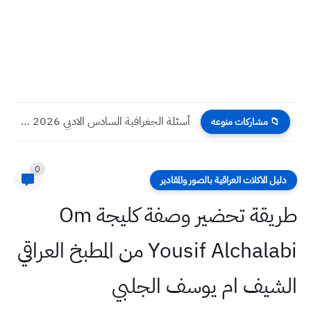
قصة بلبل صوته أبكى الجبل الكاتبة : المدرسة سوسن لطيف...
📁 مشاركات منوعه
0
دليل الاكلات العراقية بالصور والمقادير
طريقة تحضير وصفة كليجة Om
Yousif Alchalabi من المطبخ العراقي
الشيف ام يوسف الجلبي