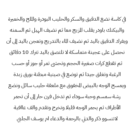
في كاسة نضع الدقيق والسكر والحليب البودرة والملح والخميرة
والبيكنك باودر يقلب المزيج معا ثم نضيف الهيل ثم السمنه
ويفرك الدقيق باليد ثم نضيف الماء بالتدريج وتعجن باليد إلى أن
نحصل على عجينة متماسكة لا تلتصق باليد تترك 10 دقائق
ثم تقطع كرات صغيرة الحجم وتحشى تمر أو جوز أو حسب
الرغبة وتغلق جيدا ثم توضع في صينية مبطنة بورق زبدة
ويمسح الوجه بالبيض المخفوق مع ملعقة حليب سائل ونضع
رشة سمسم وحبة سوداء ثم تدخل فرن حار إلى أن تحمر
الأطراف ثم يحمر الوجه قليلا وتخرج وتقدم والف عاافية
لاتنسوو ذكر والدتي بالرحمة والدعاء ام يوسف الجلبي