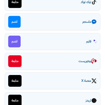
تيك توك
متابعة
ماسنجر
انضم
فايبر
انضم
بينتيريست
متابعة
منصة X
متابعة
ثريدز
متابعة