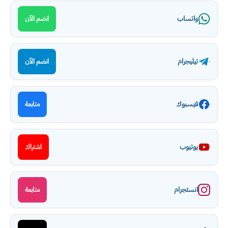
واتساب
انضم الآن
تيليجرام
انضم الآن
فيسبوك
متابعة
يوتيوب
اشتراك
انستجرام
متابعة