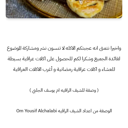
واخيرا نتمنى انه عجبتكم الاكله لا تنسون نشر ومشاركة الموضوع
لفائدة الجميع وشكرا لكم للحصول على اكلات عراقية بسيطة
للعشاء و اكلات عراقية رمضانية و أغرب الاكلات العراقية
( وصفة للشيف الراقيه ام يوسف الجلبي )
الوصفة من اعداد الشيف الراقيه Om Yousif Alchalabi