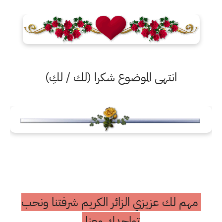
انتهى الموضوع شكرا (لك / لكِ)
مهم لك عزيزي الزائر الكريم شرفتنا ونحب
تواجدك معنا