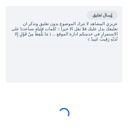
إرسال تعليق
عزيزي المشاهد لا تترك الموضوع بدون تعليق وتذكر ان
تعليقك يدل عليك فلا تقل الا خيرا :: كلمات قليلة تساعدنا على
الاستمرار في خدمتكم ادارة الموقع ... ( مَا يَلْفِظُ مِنْ قَوْلٍ إِلا
لَدَيْهِ رَقِيبٌ عَتِيدٌ )