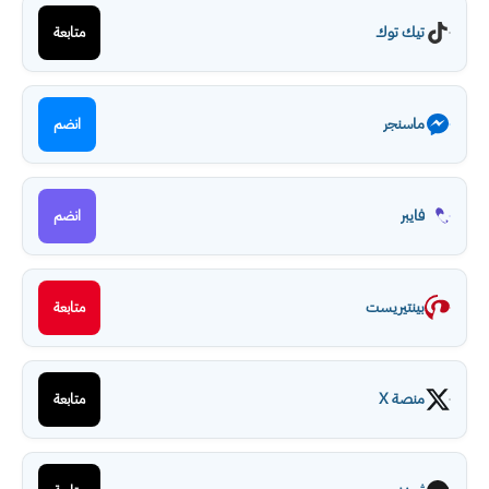
تيك توك
متابعة
ماسنجر
انضم
فايبر
انضم
بينتيريست
متابعة
منصة X
متابعة