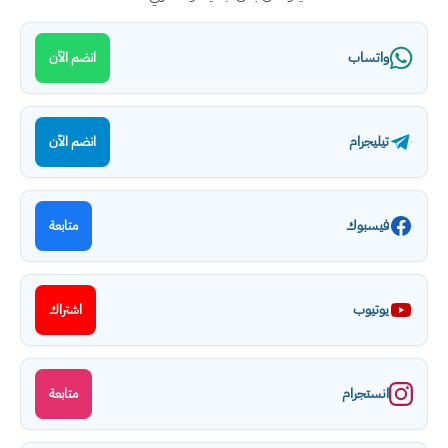
واتساب
انضم الآن
تيليجرام
انضم الآن
فيسبوك
متابعة
يوتيوب
اشتراك
انستجرام
متابعة