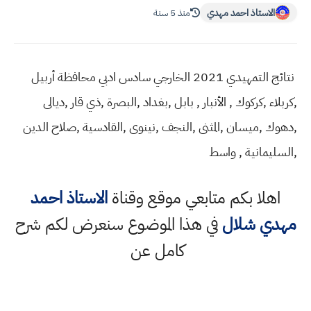
الاستاذ احمد مهدي
منذ 5 سنة
نتائج التمهيدي 2021 الخارجي سادس ادبي محافظة أربيل
,كربلاء ,كركوك , الأنبار , بابل ,بغداد ,البصرة ,ذي قار ,ديالى
,دهوك ,ميسان ,المثنى ,النجف ,نينوى ,القادسية ,صلاح الدين
,السليمانية , واسط
اهلا بكم متابعي موقع وقناة
الاستاذ احمد
مهدي شلال
في هذا الموضوع سنعرض لكم شرح
كامل عن