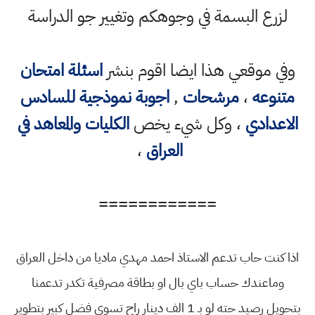
لزرع البسمة في وجوهكم وتغيير جو الدراسة
وفي موقعي هذا ايضا اقوم بنشر
اسئلة امتحان
متنوعه
،
مرشحات
,
اجوبة نموذجية للسادس
الاعدادي
، وكل شيء يخص
الكليات والمعاهد في
العراق
،
============
اذا كنت حاب تدعم الاستاذ احمد مهدي ماديا من داخل العراق
وماعندك حساب باي بال او بطاقة مصرفية تكدر تدعمنا
بتحويل رصيد حته لو بـ 1 الف دينار راح تسوي فضل كبير بتطوير