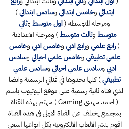
(
اول ابتدائي
و
ثاني ابتدائي
وثالث ابتدائي و
رابع
ابتدائي
و
خامس ابتدائي
و
سادس ابتدائي
)
ومرحلة المتوسطة (
اول متوسط
و
ثاني
متوسط
و
ثالث متوسط
) ومرحلة الاعدادية
(
رابع علمي
و
رابع ادبي
و
خامس ادبي
و
خامس
علمي تطبيقي
و
خامس علمي احيائي
و
سادس
ادبي
و
سادس علمي احيائي
و
سادس علمي
تطبيقي
) كلها تجدوها في قناتي الرسمية وايضا
لدي قناة ثانية رسمية على موقع اليوتيوب باسم
( احمد مهدي Gaming ) مهتم بهذه القناة
بمجتمع يختلف عن القناة الاولى في هذه القناة
اقوم بنشر الالعاب الالكترونية بكل انواعها اسعى