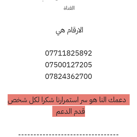
القناة
الارقام هي
07711825892
07500127205
07824362700
دعمك النا هو سر استمرارنا شكرا لكل شخص
قدم الدعم
---------------------------------