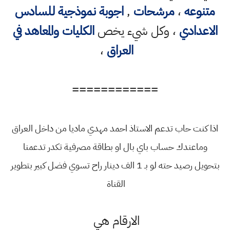
متنوعه
،
مرشحات
,
اجوبة نموذجية للسادس
الاعدادي
، وكل شيء يخص
الكليات والمعاهد في
العراق
،
============
اذا كنت حاب تدعم الاستاذ احمد مهدي ماديا من داخل العراق
وماعندك حساب باي بال او بطاقة مصرفية تكدر تدعمنا
بتحويل رصيد حته لو بـ 1 الف دينار راح تسوي فضل كبير بتطوير
القناة
الارقام هي