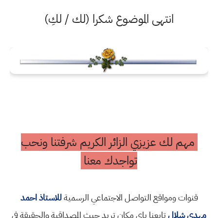
انتهى الموضوع شكرا (لك / لكِ)
مهم لك عزيزي الزائر الكريم شرفتنا ونحب
تواجدك معنا
قنوات ومواقع التواصل الاجتماعي الرسمية
للاستاذ احمد
مهدي شلال
تابعنا باي مكان تريد حيث المصداقية والحقيقة في