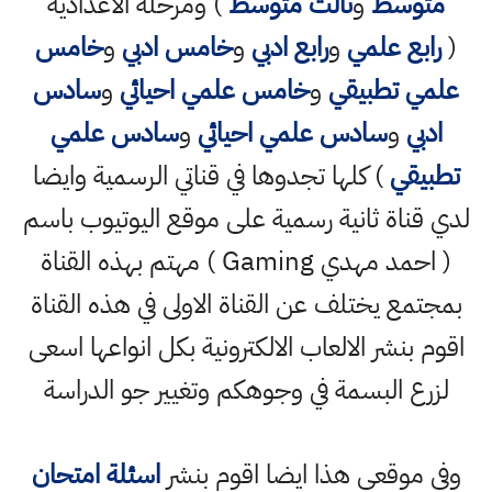
متوسط
و
ثالث متوسط
) ومرحلة الاعدادية
(
رابع علمي
و
رابع ادبي
و
خامس ادبي
و
خامس
علمي تطبيقي
و
خامس علمي احيائي
و
سادس
ادبي
و
سادس علمي احيائي
و
سادس علمي
تطبيقي
) كلها تجدوها في قناتي الرسمية وايضا
لدي قناة ثانية رسمية على موقع اليوتيوب باسم
( احمد مهدي Gaming ) مهتم بهذه القناة
بمجتمع يختلف عن القناة الاولى في هذه القناة
اقوم بنشر الالعاب الالكترونية بكل انواعها اسعى
لزرع البسمة في وجوهكم وتغيير جو الدراسة
وفي موقعي هذا ايضا اقوم بنشر
اسئلة امتحان