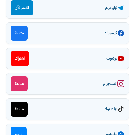
تيليجرام
انضم الآن
فيسبوك
متابعة
يوتيوب
اشتراك
انستجرام
متابعة
تيك توك
متابعة
ماسنجر
انضم