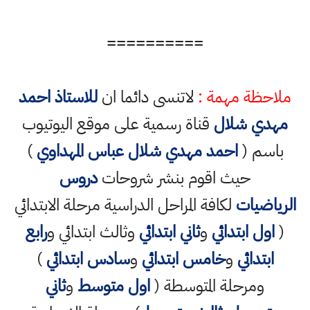
==========
ملاحظة مهمة :
لاتنسى دائما ان
للاستاذ احمد
مهدي شلال
قناة رسمية على موقع اليوتيوب
باسم (
احمد مهدي شلال عباس المهداوي
)
حيث اقوم بنشر شروحات
دروس
الرياضيات
لكافة المراحل الدراسية مرحلة الابتدائي
(
اول ابتدائي
و
ثاني ابتدائي
وثالث ابتدائي و
رابع
ابتدائي
و
خامس ابتدائي
و
سادس ابتدائي
)
ومرحلة المتوسطة (
اول متوسط
و
ثاني