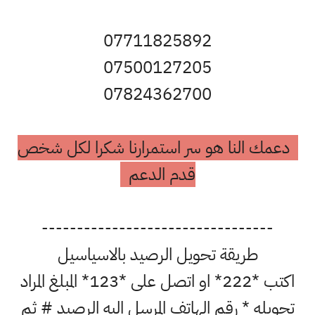
07711825892
07500127205
07824362700
دعمك النا هو سر استمرارنا شكرا لكل شخص
قدم الدعم
---------------------------------
طريقة تحويل الرصيد بالاسياسيل
اكتب *222* او اتصل على *123* المبلغ المراد
تحويله * رقم الهاتف المرسل اليه الرصيد # ثم