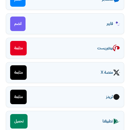
فايبر
انضم
بينتيريست
متابعة
منصة X
متابعة
ثريدز
متابعة
تطبيقنا
تحميل