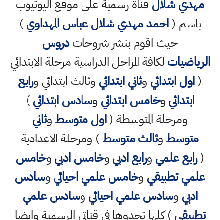
مهدي شلال
قناة رسمية على موقع اليوتيوب
باسم (
احمد مهدي شلال عباس المهداوي
)
حيث اقوم بنشر شروحات
دروس
الرياضيات
لكافة المراحل الدراسية مرحلة الابتدائي
(
اول ابتدائي
و
ثاني ابتدائي
وثالث ابتدائي و
رابع
ابتدائي
و
خامس ابتدائي
و
سادس ابتدائي
)
ومرحلة المتوسطة (
اول متوسط
و
ثاني
متوسط
و
ثالث متوسط
) ومرحلة الاعدادية
(
رابع علمي
و
رابع ادبي
و
خامس ادبي
و
خامس
علمي تطبيقي
و
خامس علمي احيائي
و
سادس
ادبي
و
سادس علمي احيائي
و
سادس علمي
تطبيقي
) كلها تجدوها في قناتي الرسمية وايضا