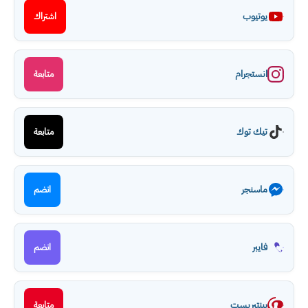
يوتيوب
اشتراك
انستجرام
متابعة
تيك توك
متابعة
ماسنجر
انضم
فايبر
انضم
بينتيريست
متابعة