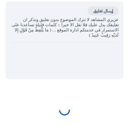
إرسال تعليق
عزيزي المشاهد لا تترك الموضوع بدون تعليق وتذكر ان
تعليقك يدل عليك فلا تقل الا خيرا :: كلمات قليلة تساعدنا على
الاستمرار في خدمتكم ادارة الموقع ... ( مَا يَلْفِظُ مِنْ قَوْلٍ إِلا
لَدَيْهِ رَقِيبٌ عَتِيدٌ )