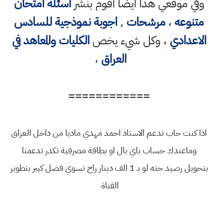
وفي موقعي هذا ايضا اقوم بنشر
اسئلة امتحان
متنوعه
،
مرشحات
,
اجوبة نموذجية للسادس
الاعدادي
، وكل شيء يخص
الكليات والمعاهد في
العراق
،
============
اذا كنت حاب تدعم الاستاذ احمد مهدي ماديا من داخل العراق
وماعندك حساب باي بال او بطاقة مصرفية تكدر تدعمنا
بتحويل رصيد حته لو بـ 1 الف دينار راح تسوي فضل كبير بتطوير
القناة