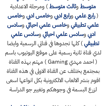
متوسط
و
ثالث متوسط
) ومرحلة الاعدادية
(
رابع علمي
و
رابع ادبي
و
خامس ادبي
و
خامس
علمي تطبيقي
و
خامس علمي احيائي
و
سادس
ادبي
و
سادس علمي احيائي
و
سادس علمي
تطبيقي
) كلها تجدوها في قناتي الرسمية وايضا
لدي قناة ثانية رسمية على موقع اليوتيوب باسم
( احمد مهدي Gaming ) مهتم بهذه القناة
بمجتمع يختلف عن القناة الاولى في هذه القناة
اقوم بنشر الالعاب الالكترونية بكل انواعها اسعى
لزرع البسمة في وجوهكم وتغيير جو الدراسة