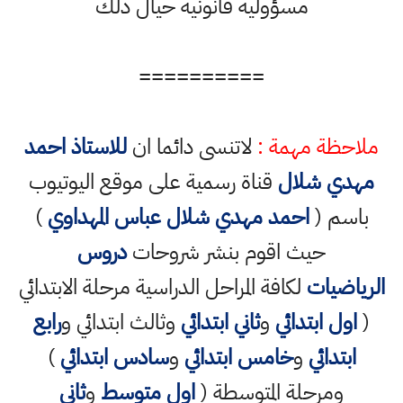
مسؤولية قانونية حيال ذلك
==========
ملاحظة مهمة :
لاتنسى دائما ان
للاستاذ احمد
مهدي شلال
قناة رسمية على موقع اليوتيوب
باسم (
احمد مهدي شلال عباس المهداوي
)
حيث اقوم بنشر شروحات
دروس
الرياضيات
لكافة المراحل الدراسية مرحلة الابتدائي
(
اول ابتدائي
و
ثاني ابتدائي
وثالث ابتدائي و
رابع
ابتدائي
و
خامس ابتدائي
و
سادس ابتدائي
)
ومرحلة المتوسطة (
اول متوسط
و
ثاني