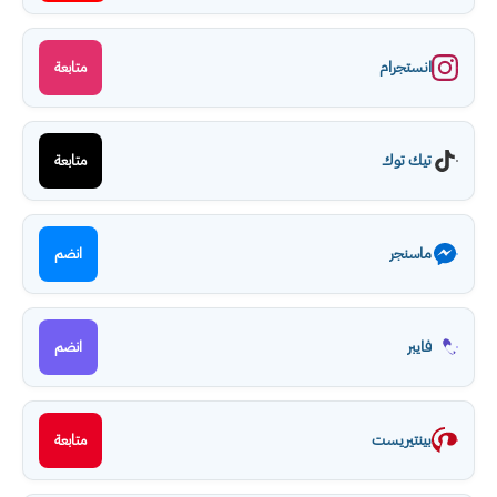
انستجرام
متابعة
تيك توك
متابعة
ماسنجر
انضم
فايبر
انضم
بينتيريست
متابعة