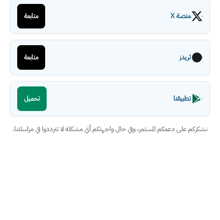
منصة X
متابعة
ثريدز
متابعة
تطبيقنا
تحميل
نشكركم على دعمكم المستمر، وفي حال واجهتكم أي مشكلة لا تترددوا في مراسلتنا.