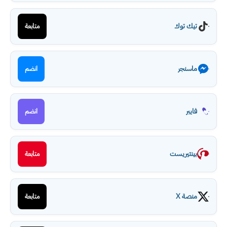
تيك توك
متابعة
ماسنجر
انضم
فايبر
انضم
بينتيريست
متابعة
منصة X
متابعة