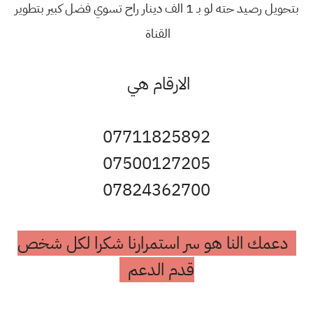
بتحويل رصيد حته لو بـ 1 الف دينار راح تسوي فضل كبير بتطوير
القناة
الارقام هي
07711825892
07500127205
07824362700
دعمك النا هو سر استمرارنا شكرا لكل شخص
قدم الدعم