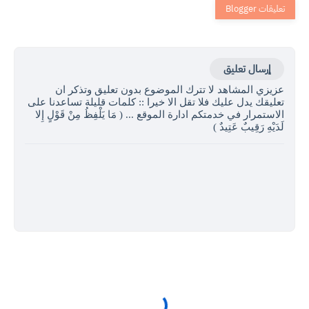
إرسال تعليق
عزيزي المشاهد لا تترك الموضوع بدون تعليق وتذكر ان
تعليقك يدل عليك فلا تقل الا خيرا :: كلمات قليلة تساعدنا على
الاستمرار في خدمتكم ادارة الموقع ... ( مَا يَلْفِظُ مِنْ قَوْلٍ إِلا
لَدَيْهِ رَقِيبٌ عَتِيدٌ )