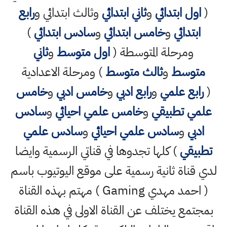
(
اول ابتدائي
و
ثاني ابتدائي
وثالث ابتدائي و
رابع
ابتدائي
و
خامس ابتدائي
و
سادس ابتدائي
)
ومرحلة المتوسطة (
اول متوسط
و
ثاني
متوسط
و
ثالث متوسط
) ومرحلة الاعدادية
(
رابع علمي
و
رابع ادبي
و
خامس ادبي
و
خامس
علمي تطبيقي
و
خامس علمي احيائي
و
سادس
ادبي
و
سادس علمي احيائي
و
سادس علمي
تطبيقي
) كلها تجدوها في قناتي الرسمية وايضا
لدي قناة ثانية رسمية على موقع اليوتيوب باسم
( احمد مهدي Gaming ) مهتم بهذه القناة
بمجتمع يختلف عن القناة الاولى في هذه القناة