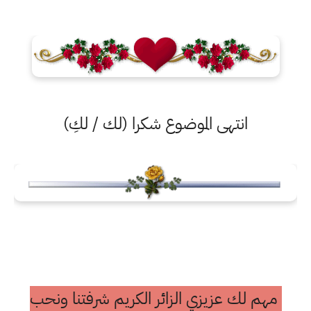
انتهى الموضوع شكرا (لك / لكِ)
مهم لك عزيزي الزائر الكريم شرفتنا ونحب