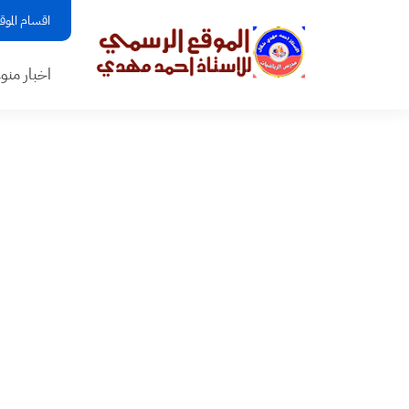
اقسام الموق
اخبار منو