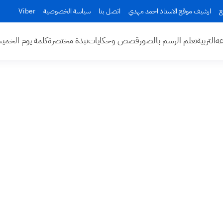
ع
ارشيف موقع الاستاذ احمد مهدي
اتصل بنا
سياسة الخصوصية
Viber
عه
التربية
تعلم الرسم بالصور
قصص وحكايات
نبذة مختصرة
كلمة يوم الخم