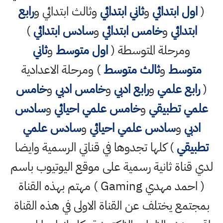
(
اول ابتدائي
و
ثاني ابتدائي
وثالث ابتدائي و
رابع
ابتدائي
و
خامس ابتدائي
و
سادس ابتدائي
)
ومرحلة المتوسطة (
اول متوسط
و
ثاني
متوسط
و
ثالث متوسط
) ومرحلة الاعدادية
(
رابع علمي
و
رابع ادبي
و
خامس ادبي
و
خامس
علمي تطبيقي
و
خامس علمي احيائي
و
سادس
ادبي
و
سادس علمي احيائي
و
سادس علمي
تطبيقي
) كلها تجدوها في قناتي الرسمية وايضا
لدي قناة ثانية رسمية على موقع اليوتيوب باسم
( احمد مهدي Gaming ) مهتم بهذه القناة
بمجتمع يختلف عن القناة الاولى في هذه القناة