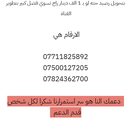
بتحويل رصيد حته لو بـ 1 الف دينار راح تسوي فضل كبير بتطوير
القناة
الارقام هي
07711825892
07500127205
07824362700
دعمك النا هو سر استمرارنا شكرا لكل شخص
قدم الدعم