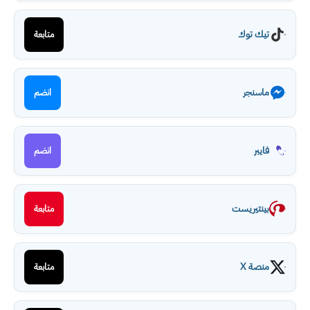
تيك توك
متابعة
ماسنجر
انضم
فايبر
انضم
بينتيريست
متابعة
منصة X
متابعة