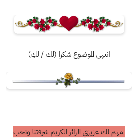
انتهى الموضوع شكرا (لك / لكِ)
مهم لك عزيزي الزائر الكريم شرفتنا ونحب