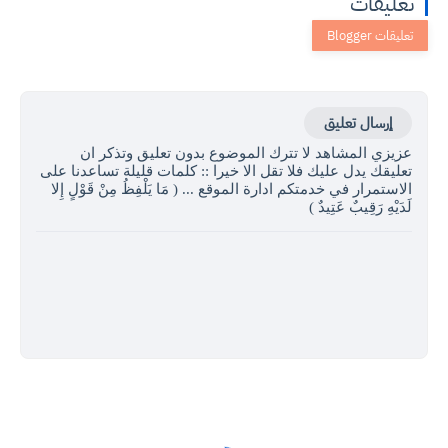
تعليقات
إرسال تعليق
عزيزي المشاهد لا تترك الموضوع بدون تعليق وتذكر ان
تعليقك يدل عليك فلا تقل الا خيرا :: كلمات قليلة تساعدنا على
الاستمرار في خدمتكم ادارة الموقع ... ( مَا يَلْفِظُ مِنْ قَوْلٍ إِلا
لَدَيْهِ رَقِيبٌ عَتِيدٌ )