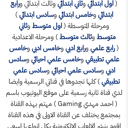
تدائي
و
ثاني ابتدائي
وثالث ابتدائي و
رابع
و
خامس ابتدائي
و
سادس ابتدائي
)
لة المتوسطة (
اول متوسط
و
ثاني
و
ثالث متوسط
) ومرحلة الاعدادية
لمي
و
رابع ادبي
و
خامس ادبي
و
خامس
بيقي
و
خامس علمي احيائي
و
سادس
ادس علمي احيائي
و
سادس علمي
 كلها تجدوها في قناتي الرسمية وايضا
ثانية رسمية على موقع اليوتيوب باسم
( احمد مهدي Gaming ) مهتم بهذه القناة
ختلف عن القناة الاولى في هذه القناة
 الالعاب الالكترونية بكل انواعها اسعى