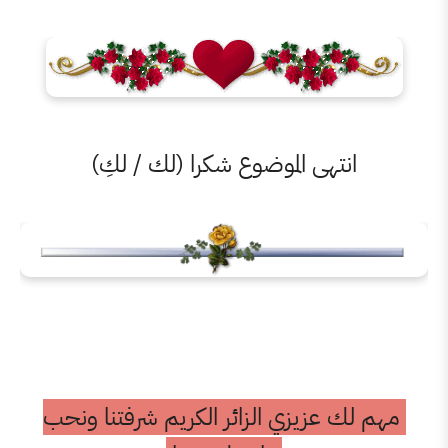
نتهى الموضوع شكرا (لك / لكِ)
عزيزي الزائر الكريم شرفتنا ونحب