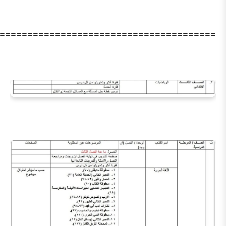
========================================