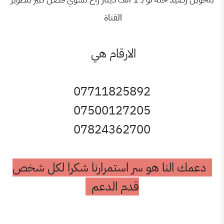
القناة
الارقام هي
07711825892
07500127205
07824362700
ا هو سر استمرارنا شكرا لكل شخص
قدم الدعم