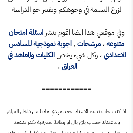
بسمة في وجوهكم وتغيير جو الدراسة
ي هذا ايضا اقوم بنشر
اسئلة امتحان
مرشحات
,
اجوبة نموذجية للسادس
 وكل شيء يخص
الكليات والمعاهد في
العراق
،
============
 تدعم الاستاذ احمد مهدي ماديا من داخل العراق
حساب باي بال او بطاقة مصرفية تكدر تدعمنا
بتحويل رصيد حته لو بـ 1 الف دينار راح تسوي فضل كبير بتطوير