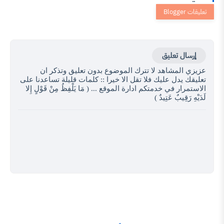
ليق
اهد لا تترك الموضوع بدون تعليق وتذكر ان
عليك فلا تقل الا خيرا :: كلمات قليلة تساعدنا على
خدمتكم ادارة الموقع ... ( مَا يَلْفِظُ مِنْ قَوْلٍ إِلا
عَتِيدٌ )