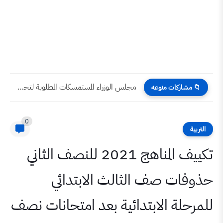
مجلس الوزراء المستمسكات المطلوبة لتحويل جنس العقار من زراعي الى...
ت منوعه
0
تكييف المناهج 2021 للنصف الثاني
صف الثالث الابتدائي
 الابتدائية بعد امتحانات نصف