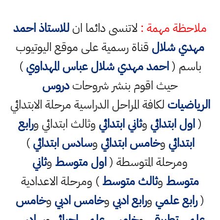
ملاحظة مهمة :
لاتنسى دائما ان
للاستاذ احمد
مهدي شلال
قناة رسمية على موقع اليوتيوب
باسم (
احمد مهدي شلال عباس المهداوي
)
حيث اقوم بنشر شروحات
دروس
الرياضيات
لكافة المراحل الدراسية مرحلة الابتدائي
(
اول ابتدائي
و
ثاني ابتدائي
وثالث ابتدائي و
رابع
ابتدائي
و
خامس ابتدائي
و
سادس ابتدائي
)
ومرحلة المتوسطة (
اول متوسط
و
ثاني
متوسط
و
ثالث متوسط
) ومرحلة الاعدادية
(
رابع علمي
و
رابع ادبي
و
خامس ادبي
و
خامس
علمي تطبيقي
و
خامس علمي احيائي
و
سادس