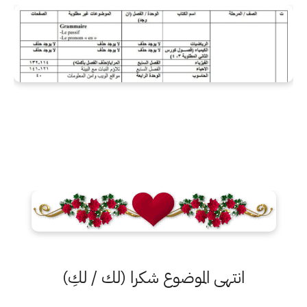
انتهى الموضوع شكرا (لك / لكِ)