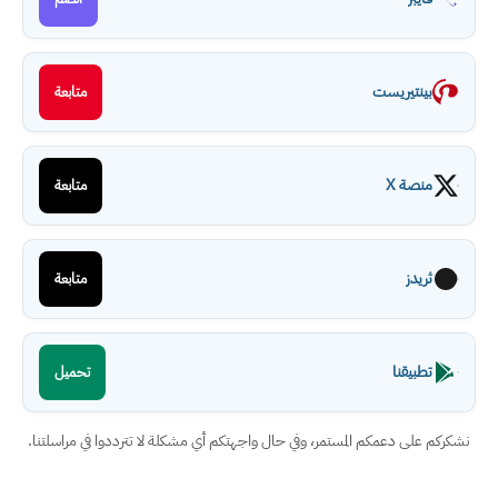
بينتيريست
متابعة
منصة X
متابعة
ثريدز
متابعة
تطبيقنا
تحميل
نشكركم على دعمكم المستمر، وفي حال واجهتكم أي مشكلة لا تترددوا في مراسلتنا.