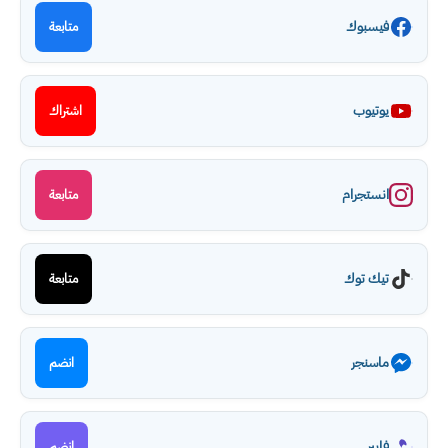
فيسبوك
متابعة
يوتيوب
اشتراك
انستجرام
متابعة
تيك توك
متابعة
ماسنجر
انضم
فايبر
انضم