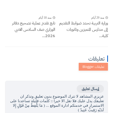
منذ 29 أيام
منذ 18 أيام
وزارة التربية تحدد ضوابط التقديم
تابع تقدم عملية تصحيح دفاتر
إلى مدارس المتميزين وثانويات
الوزاري صف السادس الادبي
كلية...
2026...
تعليقات
إرسال تعليق
عزيزي المشاهد لا تترك الموضوع بدون تعليق وتذكر ان
تعليقك يدل عليك فلا تقل الا خيرا :: كلمات قليلة تساعدنا على
الاستمرار في خدمتكم ادارة الموقع ... ( مَا يَلْفِظُ مِنْ قَوْلٍ إِلا
لَدَيْهِ رَقِيبٌ عَتِيدٌ )