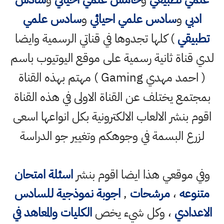
ادبي
و
سادس علمي احيائي
و
سادس علمي
تطبيقي
) كلها تجدوها في قناتي الرسمية وايضا
لدي قناة ثانية رسمية على موقع اليوتيوب باسم
( احمد مهدي Gaming ) مهتم بهذه القناة
بمجتمع يختلف عن القناة الاولى في هذه القناة
اقوم بنشر الالعاب الالكترونية بكل انواعها اسعى
لزرع البسمة في وجوهكم وتغيير جو الدراسة
وفي موقعي هذا ايضا اقوم بنشر
اسئلة امتحان
متنوعه
،
مرشحات
,
اجوبة نموذجية للسادس
الاعدادي
، وكل شيء يخص
الكليات والمعاهد في