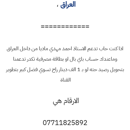
العراق
،
============
اذا كنت حاب تدعم الاستاذ احمد مهدي ماديا من داخل العراق
وماعندك حساب باي بال او بطاقة مصرفية تكدر تدعمنا
بتحويل رصيد حته لو بـ 1 الف دينار راح تسوي فضل كبير بتطوير
القناة
الارقام هي
07711825892