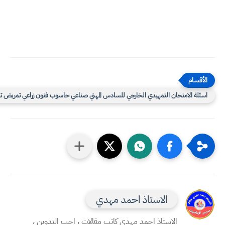
سئلة الامتحان التمهيدي الخارجي للسادس المهني صناعي حاسوب فنون زراعي تمريض تجاري
الاستاذ احمد مهدي
الاستاذ احمد مهدي كاتب مقالات ، احب التدوين ،