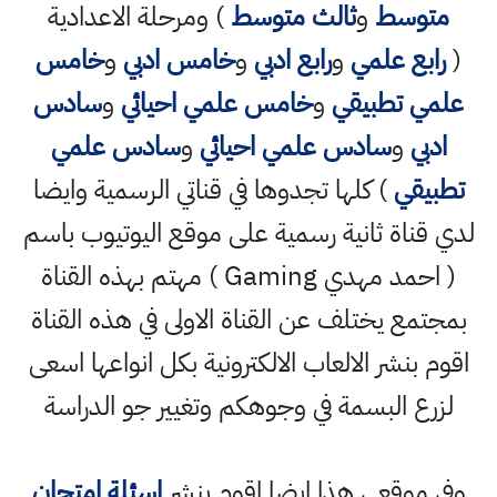
متوسط
و
ثالث متوسط
) ومرحلة الاعدادية
رابع علمي
و
رابع ادبي
و
خامس ادبي
و
خامس
لمي تطبيقي
و
خامس علمي احيائي
و
سادس
ادبي
و
سادس علمي احيائي
و
سادس علمي
طبيقي
) كلها تجدوها في قناتي الرسمية وايضا
ي قناة ثانية رسمية على موقع اليوتيوب باسم
( احمد مهدي Gaming ) مهتم بهذه القناة
جتمع يختلف عن القناة الاولى في هذه القناة
وم بنشر الالعاب الالكترونية بكل انواعها اسعى
لزرع البسمة في وجوهكم وتغيير جو الدراسة
ي موقعي هذا ايضا اقوم بنشر
اسئلة امتحان