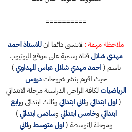
==========
احظة مهمة :
لاتنسى دائما ان
للاستاذ احمد
هدي شلال
قناة رسمية على موقع اليوتيوب
اسم (
احمد مهدي شلال عباس المهداوي
)
حيث اقوم بنشر شروحات
دروس
رياضيات
لكافة المراحل الدراسية مرحلة الابتدائي
اول ابتدائي
و
ثاني ابتدائي
وثالث ابتدائي و
رابع
ابتدائي
و
خامس ابتدائي
و
سادس ابتدائي
)
ومرحلة المتوسطة (
اول متوسط
و
ثاني