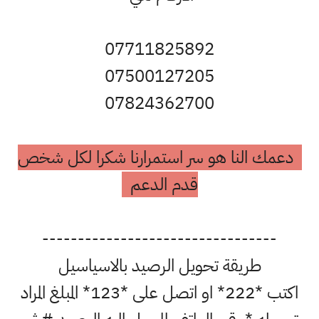
07711825892
07500127205
07824362700
مك النا هو سر استمرارنا شكرا لكل شخص
قدم الدعم
---------------------------------
طريقة تحويل الرصيد بالاسياسيل
اكتب *222* او اتصل على *123* المبلغ المراد