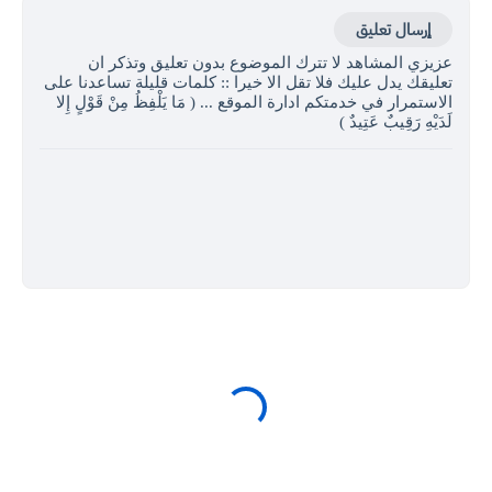
إرسال تعليق
زيزي المشاهد لا تترك الموضوع بدون تعليق وتذكر ان
عليقك يدل عليك فلا تقل الا خيرا :: كلمات قليلة تساعدنا على
لاستمرار في خدمتكم ادارة الموقع ... ( مَا يَلْفِظُ مِنْ قَوْلٍ إِلا
َدَيْهِ رَقِيبٌ عَتِيدٌ )