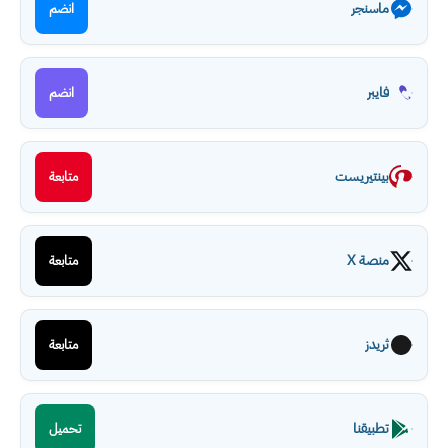
ماسنجر
انضم
فايبر
انضم
بينتيريست
متابعة
منصة X
متابعة
ثريدز
متابعة
تطبيقنا
تحميل