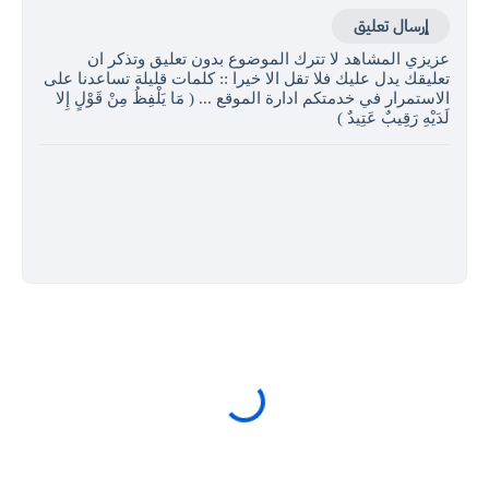
إرسال تعليق
عزيزي المشاهد لا تترك الموضوع بدون تعليق وتذكر ان
تعليقك يدل عليك فلا تقل الا خيرا :: كلمات قليلة تساعدنا على
الاستمرار في خدمتكم ادارة الموقع ... ( مَا يَلْفِظُ مِنْ قَوْلٍ إِلا
لَدَيْهِ رَقِيبٌ عَتِيدٌ )