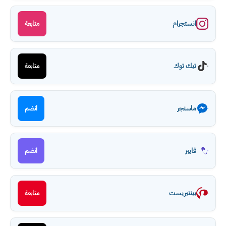
انستجرام
متابعة
تيك توك
متابعة
ماسنجر
انضم
فايبر
انضم
بينتيريست
متابعة