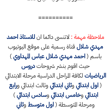
==========
ملاحظة مهمة :
لاتنسى دائما ان
للاستاذ احمد
مهدي شلال
قناة رسمية على موقع اليوتيوب
باسم (
احمد مهدي شلال عباس المهداوي
)
حيث اقوم بنشر شروحات
دروس
الرياضيات
لكافة المراحل الدراسية مرحلة الابتدائي
(
اول ابتدائي
و
ثاني ابتدائي
وثالث ابتدائي و
رابع
ابتدائي
و
خامس ابتدائي
و
سادس ابتدائي
)
ومرحلة المتوسطة (
اول متوسط
و
ثاني