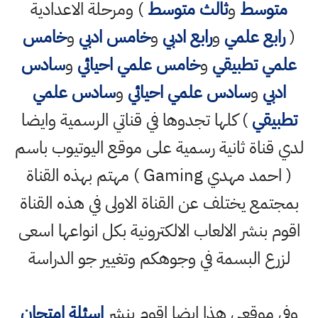
متوسط
و
ثالث متوسط
) ومرحلة الاعدادية
(
رابع علمي
و
رابع ادبي
و
خامس ادبي
و
خامس
علمي تطبيقي
و
خامس علمي احيائي
و
سادس
ادبي
و
سادس علمي احيائي
و
سادس علمي
تطبيقي
) كلها تجدوها في قناتي الرسمية وايضا
لدي قناة ثانية رسمية على موقع اليوتيوب باسم
( احمد مهدي Gaming ) مهتم بهذه القناة
بمجتمع يختلف عن القناة الاولى في هذه القناة
اقوم بنشر الالعاب الالكترونية بكل انواعها اسعى
لزرع البسمة في وجوهكم وتغيير جو الدراسة
وفي موقعي هذا ايضا اقوم بنشر
اسئلة امتحان