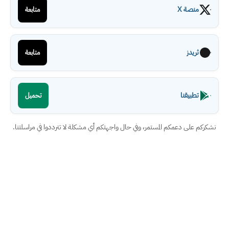
منصة X
متابعة
ثريدز
متابعة
تطبيقنا
تحميل
نشكركم على دعمكم المستمر، وفي حال واجهتكم أي مشكلة لا تترددوا في مراسلتنا.