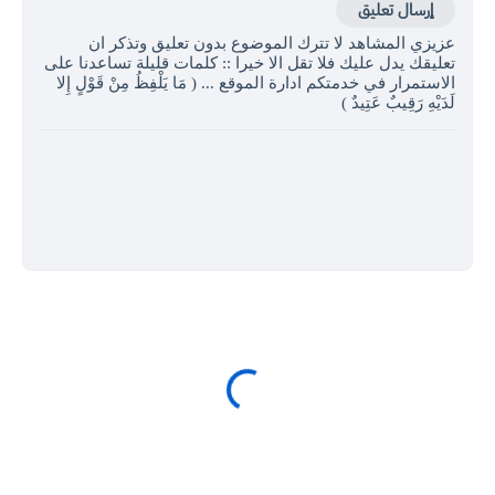
إرسال تعليق
عزيزي المشاهد لا تترك الموضوع بدون تعليق وتذكر ان
تعليقك يدل عليك فلا تقل الا خيرا :: كلمات قليلة تساعدنا على
الاستمرار في خدمتكم ادارة الموقع ... ( مَا يَلْفِظُ مِنْ قَوْلٍ إِلا
لَدَيْهِ رَقِيبٌ عَتِيدٌ )