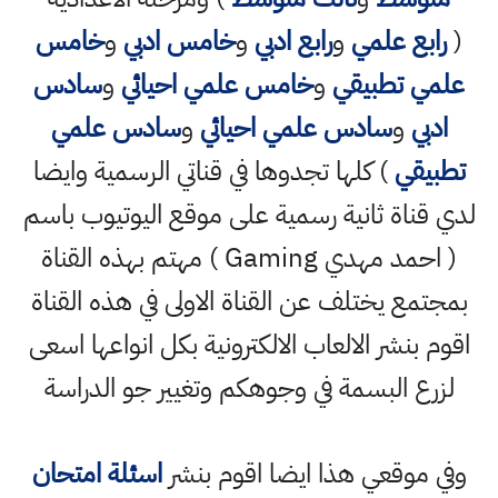
(
رابع علمي
و
رابع ادبي
و
خامس ادبي
و
خامس
علمي تطبيقي
و
خامس علمي احيائي
و
سادس
ادبي
و
سادس علمي احيائي
و
سادس علمي
تطبيقي
) كلها تجدوها في قناتي الرسمية وايضا
لدي قناة ثانية رسمية على موقع اليوتيوب باسم
( احمد مهدي Gaming ) مهتم بهذه القناة
بمجتمع يختلف عن القناة الاولى في هذه القناة
اقوم بنشر الالعاب الالكترونية بكل انواعها اسعى
لزرع البسمة في وجوهكم وتغيير جو الدراسة
وفي موقعي هذا ايضا اقوم بنشر
اسئلة امتحان