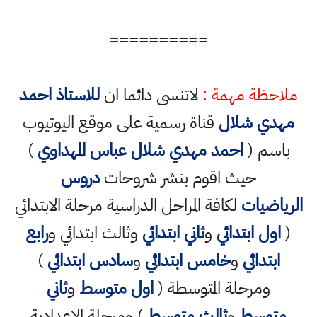
==========
ملاحظة مهمة :
لاتنسى دائما ان
للاستاذ احمد
مهدي شلال
قناة رسمية على موقع اليوتيوب
باسم (
احمد مهدي شلال عباس المهداوي
)
حيث اقوم بنشر شروحات
دروس
الرياضيات
لكافة المراحل الدراسية مرحلة الابتدائي
(
اول ابتدائي
و
ثاني ابتدائي
وثالث ابتدائي و
رابع
ابتدائي
و
خامس ابتدائي
و
سادس ابتدائي
)
ومرحلة المتوسطة (
اول متوسط
و
ثاني
متوسط
و
ثالث متوسط
) ومرحلة الاعدادية