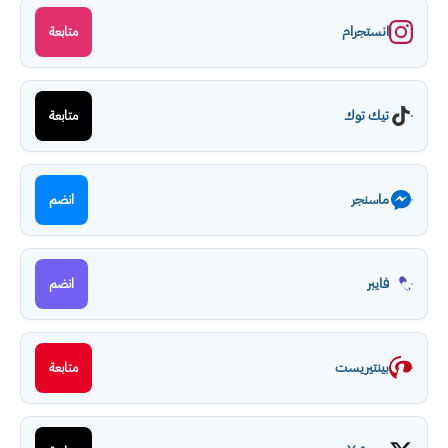
انستجرام
متابعة
تيك توك
متابعة
ماسنجر
انضم
فايبر
انضم
بينتيريست
متابعة