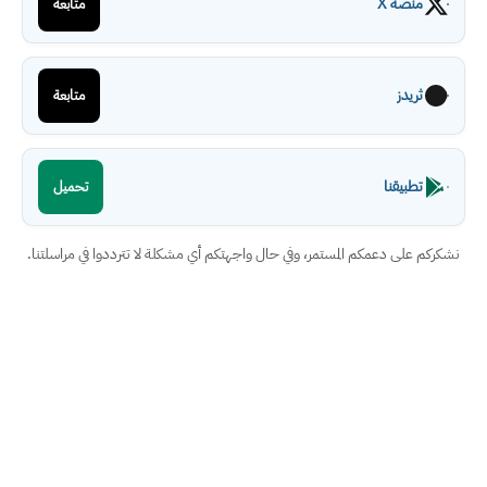
منصة X
متابعة
ثريدز
متابعة
تطبيقنا
تحميل
نشكركم على دعمكم المستمر، وفي حال واجهتكم أي مشكلة لا تترددوا في مراسلتنا.