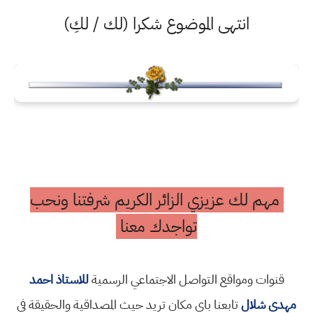
انتهى الموضوع شكرا (لك / لكِ)
مهم لك عزيزي الزائر الكريم شرفتنا ونحب
تواجدك معنا
قنوات ومواقع التواصل الاجتماعي الرسمية
للاستاذ احمد
مهدي شلال
تابعنا باي مكان تريد حيث المصداقية والحقيقة في