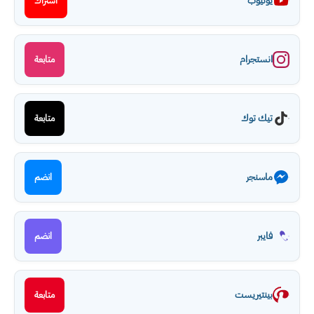
يوتيوب
اشتراك
انستجرام
متابعة
تيك توك
متابعة
ماسنجر
انضم
فايبر
انضم
بينتيريست
متابعة