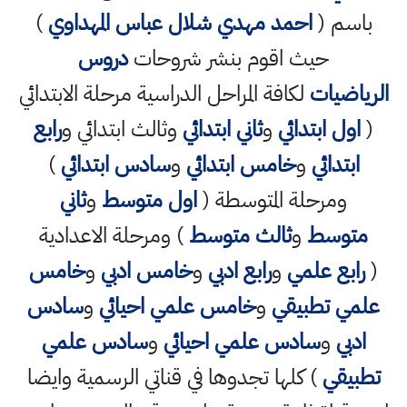
باسم (
احمد مهدي شلال عباس المهداوي
)
حيث اقوم بنشر شروحات
دروس
الرياضيات
لكافة المراحل الدراسية مرحلة الابتدائي
(
اول ابتدائي
و
ثاني ابتدائي
وثالث ابتدائي و
رابع
ابتدائي
و
خامس ابتدائي
و
سادس ابتدائي
)
ومرحلة المتوسطة (
اول متوسط
و
ثاني
متوسط
و
ثالث متوسط
) ومرحلة الاعدادية
(
رابع علمي
و
رابع ادبي
و
خامس ادبي
و
خامس
علمي تطبيقي
و
خامس علمي احيائي
و
سادس
ادبي
و
سادس علمي احيائي
و
سادس علمي
تطبيقي
) كلها تجدوها في قناتي الرسمية وايضا