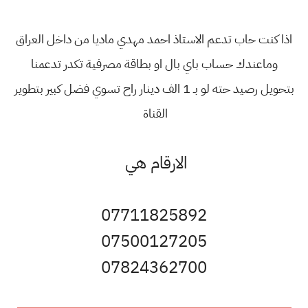
اذا كنت حاب تدعم الاستاذ احمد مهدي ماديا من داخل العراق
وماعندك حساب باي بال او بطاقة مصرفية تكدر تدعمنا
بتحويل رصيد حته لو بـ 1 الف دينار راح تسوي فضل كبير بتطوير
القناة
الارقام هي
07711825892
07500127205
07824362700