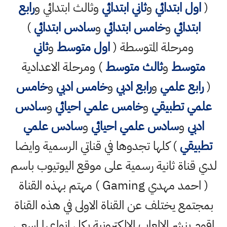
اول ابتدائي
و
ثاني ابتدائي
وثالث ابتدائي و
رابع
ابتدائي
و
خامس ابتدائي
و
سادس ابتدائي
)
ومرحلة المتوسطة (
اول متوسط
و
ثاني
متوسط
و
ثالث متوسط
) ومرحلة الاعدادية
رابع علمي
و
رابع ادبي
و
خامس ادبي
و
خامس
لمي تطبيقي
و
خامس علمي احيائي
و
سادس
ادبي
و
سادس علمي احيائي
و
سادس علمي
طبيقي
) كلها تجدوها في قناتي الرسمية وايضا
ي قناة ثانية رسمية على موقع اليوتيوب باسم
( احمد مهدي Gaming ) مهتم بهذه القناة
جتمع يختلف عن القناة الاولى في هذه القناة
وم بنشر الالعاب الالكترونية بكل انواعها اسعى