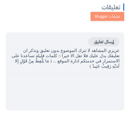
عليقات
إرسال تعليق
زيزي المشاهد لا تترك الموضوع بدون تعليق وتذكر ان
عليقك يدل عليك فلا تقل الا خيرا :: كلمات قليلة تساعدنا على
لاستمرار في خدمتكم ادارة الموقع ... ( مَا يَلْفِظُ مِنْ قَوْلٍ إِلا
َدَيْهِ رَقِيبٌ عَتِيدٌ )