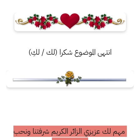
انتهى الموضوع شكرا (لك / لكِ)
مهم لك عزيزي الزائر الكريم شرفتنا ونحب