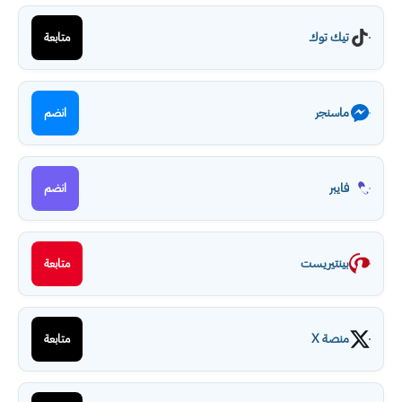
تيك توك
متابعة
ماسنجر
انضم
فايبر
انضم
بينتيريست
متابعة
منصة X
متابعة