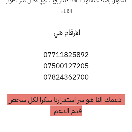
بتحويل رصيد حته لو بـ 1 الف دينار راح تسوي فضل كبير بتطوير
القناة
الارقام هي
07711825892
07500127205
07824362700
مك النا هو سر استمرارنا شكرا لكل شخص
قدم الدعم