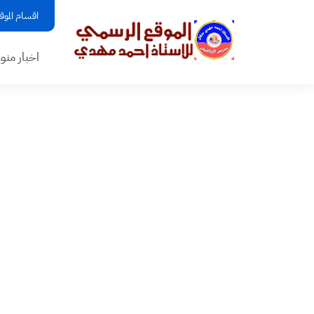
اقسام الموق
اخبار منو