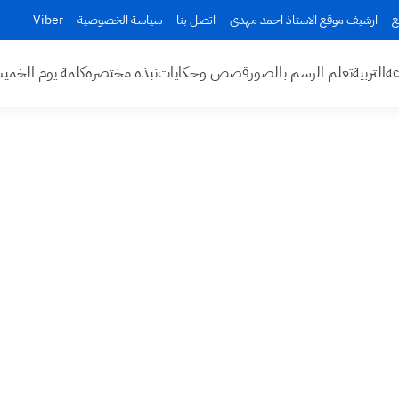
ع
ارشيف موقع الاستاذ احمد مهدي
اتصل بنا
سياسة الخصوصية
Viber
عه
التربية
تعلم الرسم بالصور
قصص وحكايات
نبذة مختصرة
كلمة يوم الخم