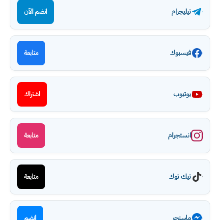
تيليجرام
انضم الآن
فيسبوك
متابعة
يوتيوب
اشتراك
انستجرام
متابعة
تيك توك
متابعة
ماسنجر
انضم