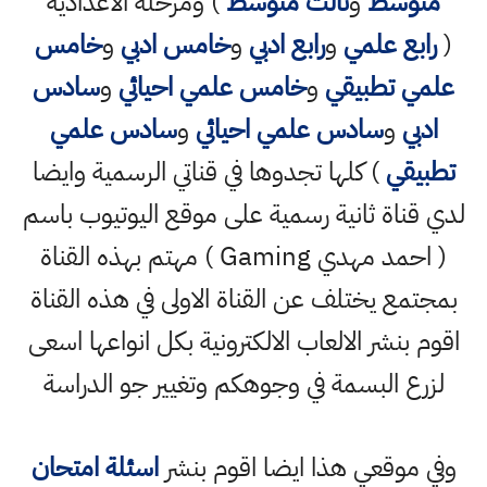
متوسط
و
ثالث متوسط
) ومرحلة الاعدادية
(
رابع علمي
و
رابع ادبي
و
خامس ادبي
و
خامس
علمي تطبيقي
و
خامس علمي احيائي
و
سادس
ادبي
و
سادس علمي احيائي
و
سادس علمي
تطبيقي
) كلها تجدوها في قناتي الرسمية وايضا
لدي قناة ثانية رسمية على موقع اليوتيوب باسم
( احمد مهدي Gaming ) مهتم بهذه القناة
بمجتمع يختلف عن القناة الاولى في هذه القناة
اقوم بنشر الالعاب الالكترونية بكل انواعها اسعى
لزرع البسمة في وجوهكم وتغيير جو الدراسة
وفي موقعي هذا ايضا اقوم بنشر
اسئلة امتحان