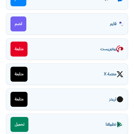
فايبر
انضم
بينتيريست
متابعة
منصة X
متابعة
ثريدز
متابعة
تطبيقنا
تحميل