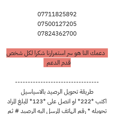
07711825892
07500127205
07824362700
دعمك النا هو سر استمرارنا شكرا لكل شخص
قدم الدعم
---------------------------------
طريقة تحويل الرصيد بالاسياسيل
اكتب *222* او اتصل على *123* المبلغ المراد
تحويله * رقم الهاتف المرسل اليه الرصيد # ثم