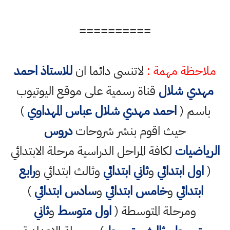
==========
ملاحظة مهمة :
لاتنسى دائما ان
للاستاذ احمد
مهدي شلال
قناة رسمية على موقع اليوتيوب
باسم (
احمد مهدي شلال عباس المهداوي
)
حيث اقوم بنشر شروحات
دروس
الرياضيات
لكافة المراحل الدراسية مرحلة الابتدائي
(
اول ابتدائي
و
ثاني ابتدائي
وثالث ابتدائي و
رابع
ابتدائي
و
خامس ابتدائي
و
سادس ابتدائي
)
ومرحلة المتوسطة (
اول متوسط
و
ثاني