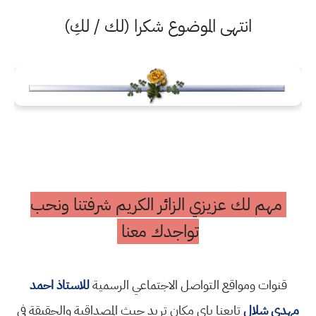
انتهى الموضوع شكرا (لك / لكِ)
مهم لك عزيزي الزائر الكريم شرفتنا ونحب
تواجدك معنا
قنوات ومواقع التواصل الاجتماعي الرسمية
للاستاذ احمد
مهدي شلال
تابعنا باي مكان تريد حيث المصداقية والحقيقة في