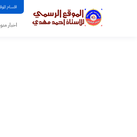
اقسام الموق
اخبار منو