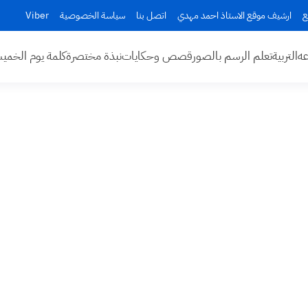
ع
ارشيف موقع الاستاذ احمد مهدي
اتصل بنا
سياسة الخصوصية
Viber
عه
التربية
تعلم الرسم بالصور
قصص وحكايات
نبذة مختصرة
كلمة يوم الخم