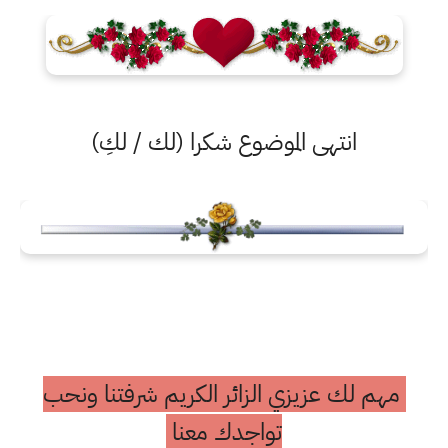
انتهى الموضوع شكرا (لك / لكِ)
مهم لك عزيزي الزائر الكريم شرفتنا ونحب
تواجدك معنا