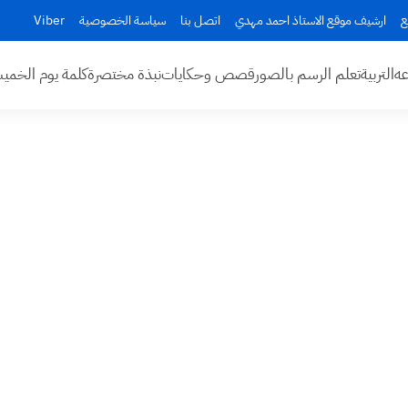
ع
ارشيف موقع الاستاذ احمد مهدي
اتصل بنا
سياسة الخصوصية
Viber
عه
التربية
تعلم الرسم بالصور
قصص وحكايات
نبذة مختصرة
كلمة يوم الخم