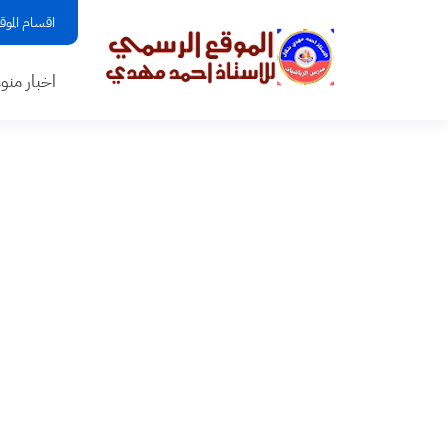
اقسام الموق
اخبار منو