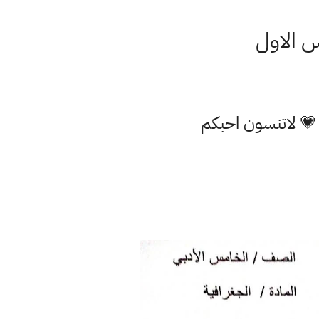
س الاول
 💗 لاتنسون احبكم