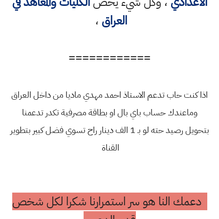
الاعدادي
، وكل شيء يخص
الكليات والمعاهد في
العراق
،
============
اذا كنت حاب تدعم الاستاذ احمد مهدي ماديا من داخل العراق
وماعندك حساب باي بال او بطاقة مصرفية تكدر تدعمنا
بتحويل رصيد حته لو بـ 1 الف دينار راح تسوي فضل كبير بتطوير
القناة
دعمك النا هو سر استمرارنا شكرا لكل شخص