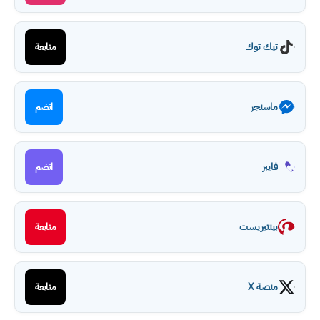
تيك توك
متابعة
ماسنجر
انضم
فايبر
انضم
بينتيريست
متابعة
منصة X
متابعة