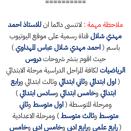
==========
ملاحظة مهمة :
لاتنسى دائما ان
للاستاذ احمد
مهدي شلال
قناة رسمية على موقع اليوتيوب
باسم (
احمد مهدي شلال عباس المهداوي
)
حيث اقوم بنشر شروحات
دروس
الرياضيات
لكافة المراحل الدراسية مرحلة الابتدائي
(
اول ابتدائي
و
ثاني ابتدائي
وثالث ابتدائي و
رابع
ابتدائي
و
خامس ابتدائي
و
سادس ابتدائي
)
ومرحلة المتوسطة (
اول متوسط
و
ثاني
متوسط
و
ثالث متوسط
) ومرحلة الاعدادية
(
رابع علمي
و
رابع ادبي
و
خامس ادبي
و
خامس