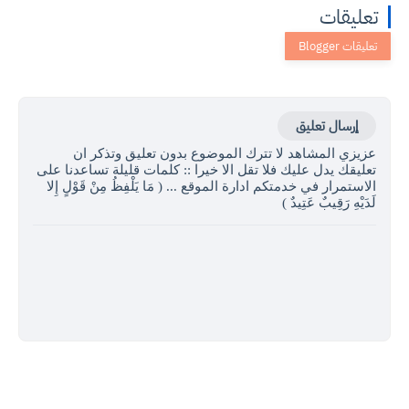
تعليقات
إرسال تعليق
عزيزي المشاهد لا تترك الموضوع بدون تعليق وتذكر ان
تعليقك يدل عليك فلا تقل الا خيرا :: كلمات قليلة تساعدنا على
الاستمرار في خدمتكم ادارة الموقع ... ( مَا يَلْفِظُ مِنْ قَوْلٍ إِلا
لَدَيْهِ رَقِيبٌ عَتِيدٌ )