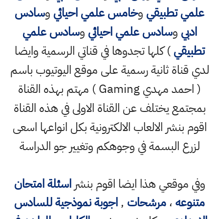
علمي تطبيقي
و
خامس علمي احيائي
و
سادس
ادبي
و
سادس علمي احيائي
و
سادس علمي
تطبيقي
) كلها تجدوها في قناتي الرسمية وايضا
لدي قناة ثانية رسمية على موقع اليوتيوب باسم
( احمد مهدي Gaming ) مهتم بهذه القناة
بمجتمع يختلف عن القناة الاولى في هذه القناة
اقوم بنشر الالعاب الالكترونية بكل انواعها اسعى
لزرع البسمة في وجوهكم وتغيير جو الدراسة
وفي موقعي هذا ايضا اقوم بنشر
اسئلة امتحان
متنوعه
،
مرشحات
,
اجوبة نموذجية للسادس