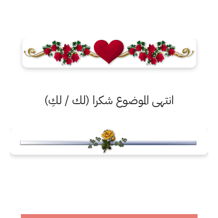
انتهى الموضوع شكرا (لك / لكِ)