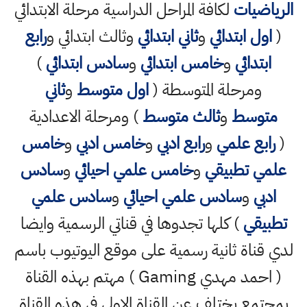
الرياضيات
لكافة المراحل الدراسية مرحلة الابتدائي
(
اول ابتدائي
و
ثاني ابتدائي
وثالث ابتدائي و
رابع
ابتدائي
و
خامس ابتدائي
و
سادس ابتدائي
)
ومرحلة المتوسطة (
اول متوسط
و
ثاني
متوسط
و
ثالث متوسط
) ومرحلة الاعدادية
(
رابع علمي
و
رابع ادبي
و
خامس ادبي
و
خامس
علمي تطبيقي
و
خامس علمي احيائي
و
سادس
ادبي
و
سادس علمي احيائي
و
سادس علمي
تطبيقي
) كلها تجدوها في قناتي الرسمية وايضا
لدي قناة ثانية رسمية على موقع اليوتيوب باسم
( احمد مهدي Gaming ) مهتم بهذه القناة
بمجتمع يختلف عن القناة الاولى في هذه القناة