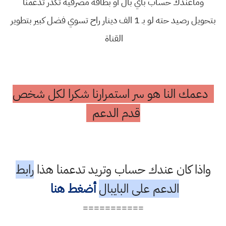
وماعندك حساب باي بال او بطاقة مصرفية تكدر تدعمنا
بتحويل رصيد حته لو بـ 1 الف دينار راح تسوي فضل كبير بتطوير
القناة
دعمك النا هو سر استمرارنا شكرا لكل شخص
قدم الدعم
واذا كان عندك حساب وتريد تدعمنا هذا
رابط
الدعم على البايبال
أضغط هنا
===========