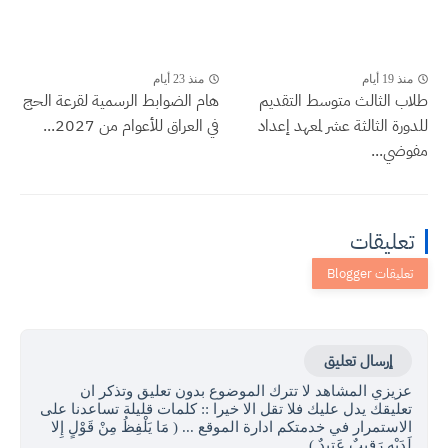
منذ 19 أيام
منذ 23 أيام
طلاب الثالث متوسط التقديم
هام الضوابط الرسمية لقرعة الحج
للدورة الثالثة عشر لمعهد إعداد
في العراق للأعوام من 2027...
مفوضي...
تعليقات
إرسال تعليق
عزيزي المشاهد لا تترك الموضوع بدون تعليق وتذكر ان
تعليقك يدل عليك فلا تقل الا خيرا :: كلمات قليلة تساعدنا على
الاستمرار في خدمتكم ادارة الموقع ... ( مَا يَلْفِظُ مِنْ قَوْلٍ إِلا
لَدَيْهِ رَقِيبٌ عَتِيدٌ )