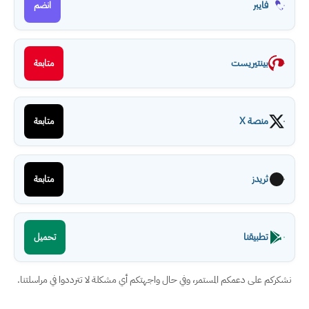
فايبر
انضم
بينتيريست
متابعة
منصة X
متابعة
ثريدز
متابعة
تطبيقنا
تحميل
نشكركم على دعمكم المستمر، وفي حال واجهتكم أي مشكلة لا تترددوا في مراسلتنا.