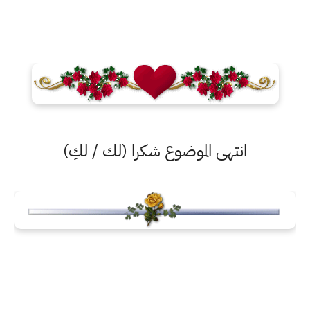
انتهى الموضوع شكرا (لك / لكِ)