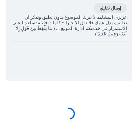
إرسال تعليق
عزيزي المشاهد لا تترك الموضوع بدون تعليق وتذكر ان
تعليقك يدل عليك فلا تقل الا خيرا :: كلمات قليلة تساعدنا على
الاستمرار في خدمتكم ادارة الموقع ... ( مَا يَلْفِظُ مِنْ قَوْلٍ إِلا
لَدَيْهِ رَقِيبٌ عَتِيدٌ )