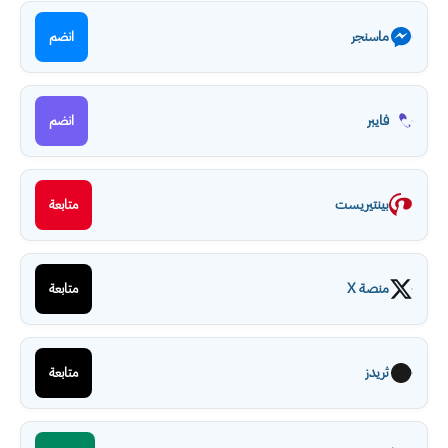
ماسنجر
انضم
فايبر
انضم
بينتيريست
متابعة
منصة X
متابعة
ثريدز
متابعة