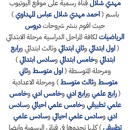
مهدي شلال
قناة رسمية على موقع اليوتيوب
باسم (
احمد مهدي شلال عباس المهداوي
)
حيث اقوم بنشر شروحات
دروس
الرياضيات
لكافة المراحل الدراسية مرحلة الابتدائي
(
اول ابتدائي
و
ثاني ابتدائي
وثالث ابتدائي و
رابع
ابتدائي
و
خامس ابتدائي
و
سادس ابتدائي
)
ومرحلة المتوسطة (
اول متوسط
و
ثاني
متوسط
و
ثالث متوسط
) ومرحلة الاعدادية
(
رابع علمي
و
رابع ادبي
و
خامس ادبي
و
خامس
علمي تطبيقي
و
خامس علمي احيائي
و
سادس
ادبي
و
سادس علمي احيائي
و
سادس علمي
تطبيقي
) كلها تجدوها في قناتي الرسمية وايضا