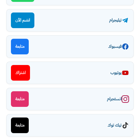
تيليجرام
انضم الآن
فيسبوك
متابعة
يوتيوب
اشتراك
انستجرام
متابعة
تيك توك
متابعة