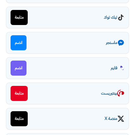
تيك توك
متابعة
ماسنجر
انضم
فايبر
انضم
بينتيريست
متابعة
منصة X
متابعة