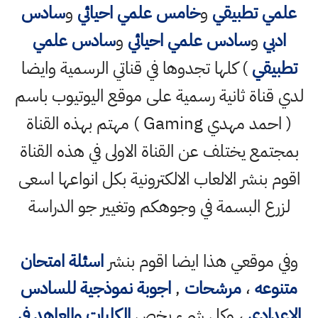
علمي تطبيقي
و
خامس علمي احيائي
و
سادس
ادبي
و
سادس علمي احيائي
و
سادس علمي
تطبيقي
) كلها تجدوها في قناتي الرسمية وايضا
لدي قناة ثانية رسمية على موقع اليوتيوب باسم
( احمد مهدي Gaming ) مهتم بهذه القناة
بمجتمع يختلف عن القناة الاولى في هذه القناة
اقوم بنشر الالعاب الالكترونية بكل انواعها اسعى
لزرع البسمة في وجوهكم وتغيير جو الدراسة
وفي موقعي هذا ايضا اقوم بنشر
اسئلة امتحان
متنوعه
،
مرشحات
,
اجوبة نموذجية للسادس
الاعدادي
، وكل شيء يخص
الكليات والمعاهد في