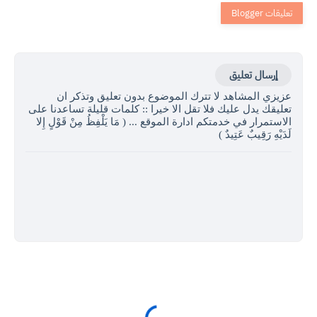
إرسال تعليق
عزيزي المشاهد لا تترك الموضوع بدون تعليق وتذكر ان
تعليقك يدل عليك فلا تقل الا خيرا :: كلمات قليلة تساعدنا على
الاستمرار في خدمتكم ادارة الموقع ... ( مَا يَلْفِظُ مِنْ قَوْلٍ إِلا
لَدَيْهِ رَقِيبٌ عَتِيدٌ )