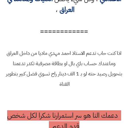
العراق
،
============
اذا كنت حاب تدعم الاستاذ احمد مهدي ماديا من داخل العراق
وماعندك حساب باي بال او بطاقة مصرفية تكدر تدعمنا
بتحويل رصيد حته لو بـ 1 الف دينار راح تسوي فضل كبير بتطوير
القناة
دعمك النا هو سر استمرارنا شكرا لكل شخص
قدم الدعم