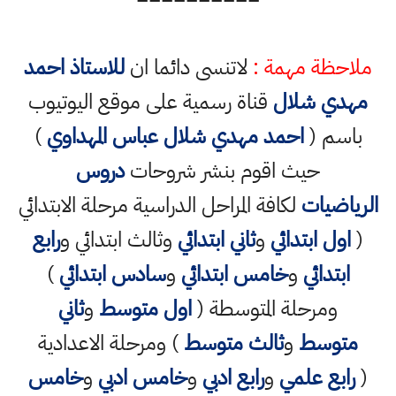
ملاحظة مهمة :
لاتنسى دائما ان
للاستاذ احمد
مهدي شلال
قناة رسمية على موقع اليوتيوب
باسم (
احمد مهدي شلال عباس المهداوي
)
حيث اقوم بنشر شروحات
دروس
الرياضيات
لكافة المراحل الدراسية مرحلة الابتدائي
(
اول ابتدائي
و
ثاني ابتدائي
وثالث ابتدائي و
رابع
ابتدائي
و
خامس ابتدائي
و
سادس ابتدائي
)
ومرحلة المتوسطة (
اول متوسط
و
ثاني
متوسط
و
ثالث متوسط
) ومرحلة الاعدادية
(
رابع علمي
و
رابع ادبي
و
خامس ادبي
و
خامس