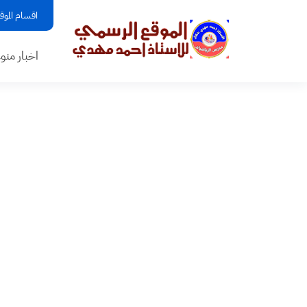
اقسام الموق
اخبار منو