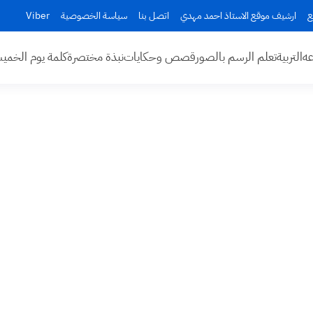
ع
ارشيف موقع الاستاذ احمد مهدي
اتصل بنا
سياسة الخصوصية
Viber
عه
التربية
تعلم الرسم بالصور
قصص وحكايات
نبذة مختصرة
كلمة يوم الخم