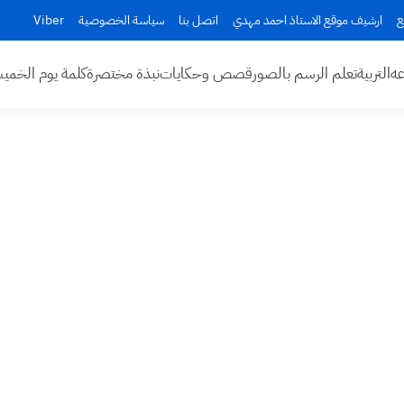
ع
ارشيف موقع الاستاذ احمد مهدي
اتصل بنا
سياسة الخصوصية
Viber
عه
التربية
تعلم الرسم بالصور
قصص وحكايات
نبذة مختصرة
كلمة يوم الخم