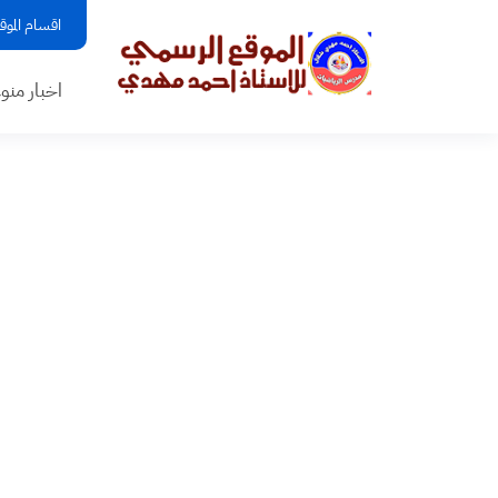
اقسام الموق
اخبار منو