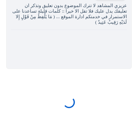
عزيزي المشاهد لا تترك الموضوع بدون تعليق وتذكر ان
تعليقك يدل عليك فلا تقل الا خيرا :: كلمات قليلة تساعدنا على
الاستمرار في خدمتكم ادارة الموقع ... ( مَا يَلْفِظُ مِنْ قَوْلٍ إِلا
لَدَيْهِ رَقِيبٌ عَتِيدٌ )