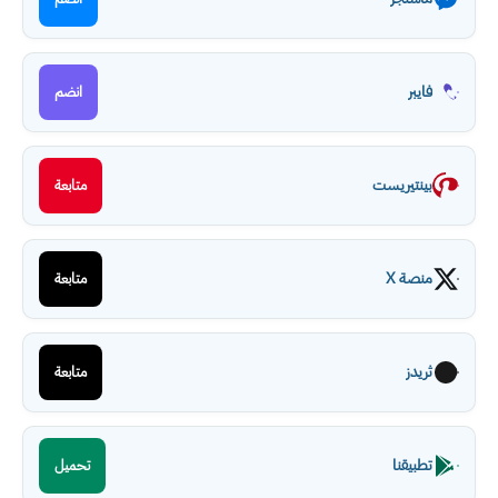
فايبر
انضم
بينتيريست
متابعة
منصة X
متابعة
ثريدز
متابعة
تطبيقنا
تحميل