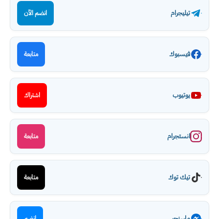
تيليجرام
انضم الآن
فيسبوك
متابعة
يوتيوب
اشتراك
انستجرام
متابعة
تيك توك
متابعة
ماسنجر
انضم