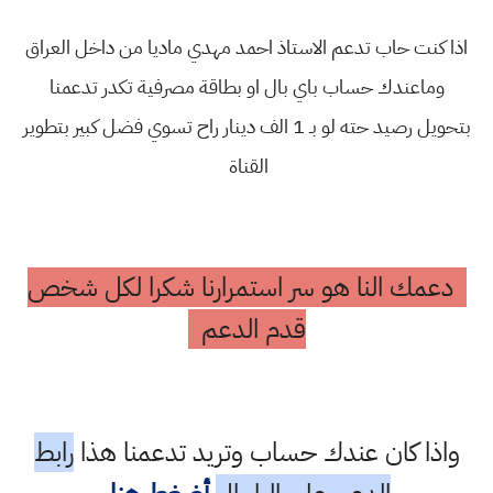
اذا كنت حاب تدعم الاستاذ احمد مهدي ماديا من داخل العراق
وماعندك حساب باي بال او بطاقة مصرفية تكدر تدعمنا
بتحويل رصيد حته لو بـ 1 الف دينار راح تسوي فضل كبير بتطوير
القناة
دعمك النا هو سر استمرارنا شكرا لكل شخص
قدم الدعم
واذا كان عندك حساب وتريد تدعمنا هذا
رابط