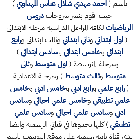
باسم (
احمد مهدي شلال عباس المهداوي
)
حيث اقوم بنشر شروحات
دروس
الرياضيات
لكافة المراحل الدراسية مرحلة الابتدائي
(
اول ابتدائي
و
ثاني ابتدائي
وثالث ابتدائي و
رابع
ابتدائي
و
خامس ابتدائي
و
سادس ابتدائي
)
ومرحلة المتوسطة (
اول متوسط
و
ثاني
متوسط
و
ثالث متوسط
) ومرحلة الاعدادية
(
رابع علمي
و
رابع ادبي
و
خامس ادبي
و
خامس
علمي تطبيقي
و
خامس علمي احيائي
و
سادس
ادبي
و
سادس علمي احيائي
و
سادس علمي
تطبيقي
) كلها تجدوها في قناتي الرسمية وايضا
لدي قناة ثانية رسمية على موقع اليوتيوب باسم