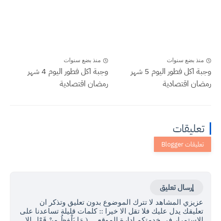
منذ بضع سنوات
منذ بضع سنوات
وجبة اكل فطور اليوم 5 شهر
وجبة اكل فطور اليوم 4 شهر
رمضان اقتصادية
رمضان اقتصادية
تعليقات
إرسال تعليق
عزيزي المشاهد لا تترك الموضوع بدون تعليق وتذكر ان
تعليقك يدل عليك فلا تقل الا خيرا :: كلمات قليلة تساعدنا على
الاستمرار في خدمتكم ادارة الموقع ... ( مَا يَلْفِظُ مِنْ قَوْلٍ إِلا