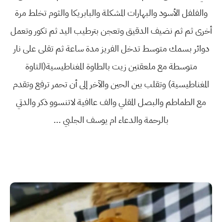
والفلفل الأسود والبهارات المشكلة والبابريكا والثوم تخلط مرة
أخرى ثم ثم نضيف الدقيق وتعجن بترطيب اليد ثم تكور وتعمل
دوائر بسمك متوسط تدخل الفريز مدة ساعة ثم تقلى على نار
متوسطة مع ملعقتين زيت بالطاوة المغناطيسية(التاوة
المغناطيسية) وتقلب بين الحين والآخر إلى أن تحمر ترفع وتقدم
مع الطماطم والبصل المقلي والف عاافية لاتنسوو ذكر والدتي
بالرحمة والدعاء ام يوسف الجلبي ...