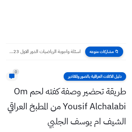
اسئلة واجوبة الرياضيات الدور الاول 2023 صف السادس الادبي
📁 مشاركات منوعه
0
دليل الاكلات العراقية بالصور والمقادير
طريقة تحضير وصفة كفته لحم Om
Yousif Alchalabi من المطبخ العراقي
الشيف ام يوسف الجلبي