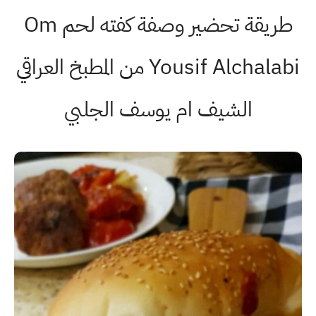
طريقة تحضير وصفة كفته لحم Om
Yousif Alchalabi من المطبخ العراقي
الشيف ام يوسف الجلبي