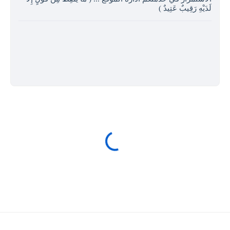
لَدَيْهِ رَقِيبٌ عَتِيدٌ )