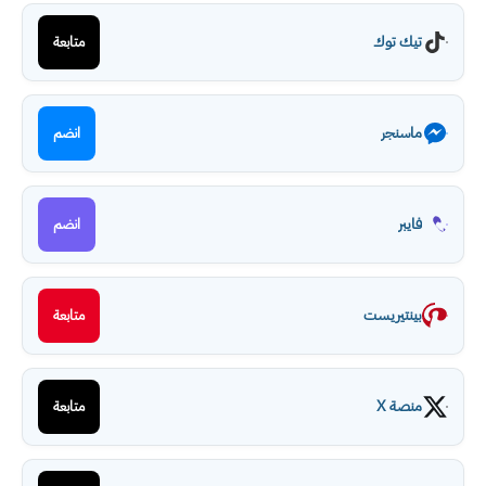
تيك توك
متابعة
ماسنجر
انضم
فايبر
انضم
بينتيريست
متابعة
منصة X
متابعة