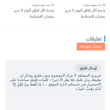
منذ بضع سنوات
منذ بضع سنوات
وجبة اكل فطور اليوم 5 شهر
وجبة اكل فطور اليوم 4 شهر
رمضان اقتصادية
رمضان اقتصادية
تعليقات
إرسال تعليق
عزيزي المشاهد لا تترك الموضوع بدون تعليق وتذكر ان
تعليقك يدل عليك فلا تقل الا خيرا :: كلمات قليلة تساعدنا على
الاستمرار في خدمتكم ادارة الموقع ... ( مَا يَلْفِظُ مِنْ قَوْلٍ إِلا
لَدَيْهِ رَقِيبٌ عَتِيدٌ )