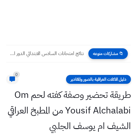
نتائج امتحانات السادس الابتدائي الدور الثاني ٢٠٢٣ البصرة
📁 مشاركات منوعه
0
دليل الاكلات العراقية بالصور والمقادير
طريقة تحضير وصفة كفته لحم Om
Yousif Alchalabi من المطبخ العراقي
الشيف ام يوسف الجلبي