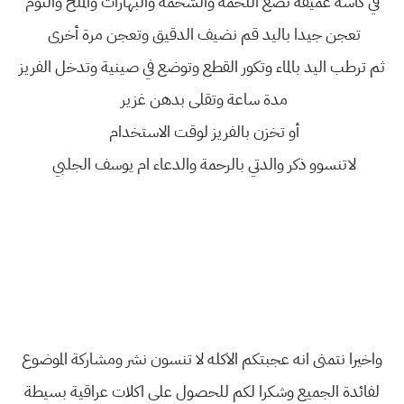
في كاسة عميقة نضع اللحمة والشحمه والبهارات والملح والثوم
تعجن جيدا باليد قم نضيف الدقيق وتعجن مرة أخرى
ثم ترطب اليد بالماء وتكور القطع وتوضع في صينية وتدخل الفريز
مدة ساعة وتقلى بدهن غزير
أو تخزن بالفريز لوقت الاستخدام
لاتنسوو ذكر والدتي بالرحمة والدعاء ام يوسف الجلبي
واخيرا نتمنى انه عجبتكم الاكله لا تنسون نشر ومشاركة الموضوع
لفائدة الجميع وشكرا لكم للحصول على اكلات عراقية بسيطة