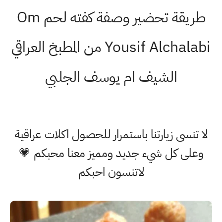
طريقة تحضير وصفة كفته لحم Om
Yousif Alchalabi من المطبخ العراقي
الشيف ام يوسف الجلبي
لا تنسى زيارتنا باستمرار للحصول اكلات عراقية
وعلى كل شيء جديد ومميز معنا محبكم 💗
لاتنسون احبكم