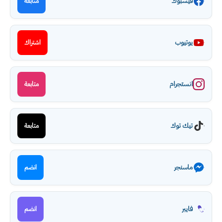
فيسبوك
متابعة
يوتيوب
اشتراك
انستجرام
متابعة
تيك توك
متابعة
ماسنجر
انضم
فايبر
انضم