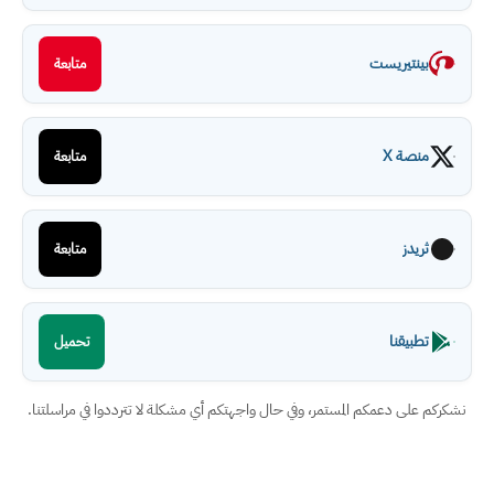
بينتيريست
متابعة
منصة X
متابعة
ثريدز
متابعة
تطبيقنا
تحميل
نشكركم على دعمكم المستمر، وفي حال واجهتكم أي مشكلة لا تترددوا في مراسلتنا.