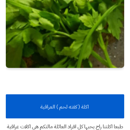
اكلة ( كفته لحم ) العراقية
طبعا اكلتنا راح يحبها كل افراد العائلة مالتكم هي اكلات عراقية