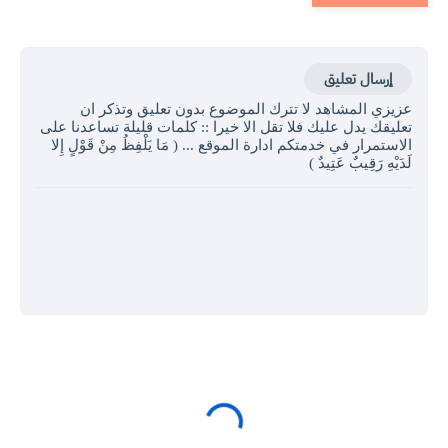
إرسال تعليق
عزيزي المشاهد لا تترك الموضوع بدون تعليق وتذكر ان
تعليقك يدل عليك فلا تقل الا خيرا :: كلمات قليلة تساعدنا على
الاستمرار في خدمتكم ادارة الموقع ... ( مَا يَلْفِظُ مِنْ قَوْلٍ إِلا
لَدَيْهِ رَقِيبٌ عَتِيدٌ )