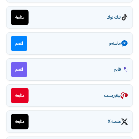
تيك توك
متابعة
ماسنجر
انضم
فايبر
انضم
بينتيريست
متابعة
منصة X
متابعة