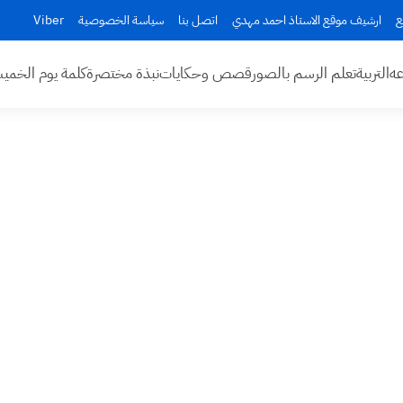
ع
ارشيف موقع الاستاذ احمد مهدي
اتصل بنا
سياسة الخصوصية
Viber
عه
التربية
تعلم الرسم بالصور
قصص وحكايات
نبذة مختصرة
كلمة يوم الخم