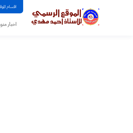
اقسام الموق
اخبار منو