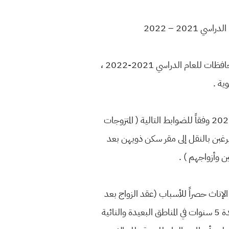
20 – 2022
حددت وزارة التربية، الضوابط التي تسمح بنقل الهيئات التعليمية والتدريسية والمرشدين التربويين كافة بين المحافظات للعام الدراسي 2021-2022 ،
ية .
وقالت الوزارة ان تقديم النقل يبدأ اعتبارا من 1 من شهر حزيران المقبل وتستمر لغاية الـ 30 من ايلول لعام 2021 وفقاً للضوابط التالية ( المتزوجات
 يرغبن بالنقل إلى مقر سكن ذويهن بعد
 وأزواجهم ) .
إناث حصراً للأسباب (عقد الزواج بعد
التعيين، وفاه الزوج بعد التعيين، الطلاق بعد التعيين، انتقال عمل الزوج بعد التعيين) على أن يكملن خدمة مدة 5 سنوات في المناطق البعيدة والنائية