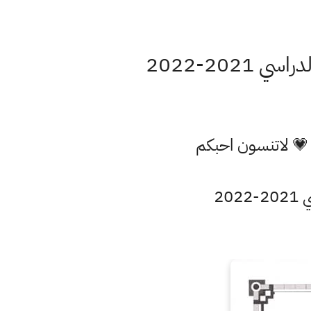
202-2022
 💗 لاتنسون احبكم
20