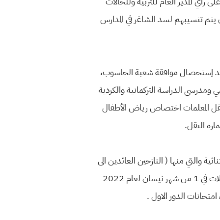
ى رأي المدير العام للتربية وللحالات
 ان يتم تنسيبهم لسد الشاغر في المدارس
 بعد إستحصال موافقة شعبة الحاسوب،
 ومدرسي الدراسة التركمانية والكردية
م نقل المعلمات اختصاص رياض الأطفال
رة النقل.
ل لعام 2021 يسمح لبعض الحالات الاستثنائية والتي منها ( النازحين العائدين الى
مناطق سكناهم مع ما يؤيد ذلك ، الذين اعيدوا حديثاً للوظيفة في محافظات سكناهم) ، حيث تتوقف التنقلات في 1 من شهر نيسان لعام 2022
امتحانات الدور الاول .