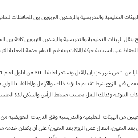
ات التعليمية والتدريسية والمرشدين التربويين بين المحافظات للعام الدراسي 21
الحفاظ على انسيابية حركة الملاكات وتنظيم الدوام خدمة للعملية التربو
تي يعمل فيها الزوج شرط تقديم ما يؤيد ذلك، والأرامل والمطلقات اللواتي
ات الثبوتية وكذلك النقل بحسب مسقط الرأس والسكن لكلا الجنسين
عينين من الهيئات التعليمية والتدريسية وفق الدرجات التعويضية من ال