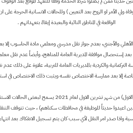
ينين حديثاً ممن لم يكملوا شرط الخدمة وفقاً للتعهد الموقع بعد الوقوف عل
وفاة ولي الأمر او الزوج بعد التعيين ) وللحالات الانسانية الحرجة على
الواقعة في المناطق النائية والبعيدة إيفاءً بتعهداتهم .
م والأهلي والأجنبي، بعدم جواز نقل مدرسي ومعلمي مادة الحاسوب إلا
ا بعد إستحصال موافقة المديرية العامة للمناهج، وأيضاً عدم نقل معلمي
التركمانية والكردية بالمديريات العامة للتربية، علاوة على ذلك عد
لخاصة إلا بعد ممارسة الاختصاص نفسه ويثبت ذلك الاختصاص في استما
اما بخصوص ترويج طلبات النقل بعد (الاول) من شهر تشرين الاو
سية واذا صدر امر النقل لأي سبب كان يتم تسجيل الانفكاك بعد انتهاء 