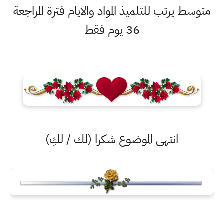
متوسط يرتب للتلميذ المواد والايام فترة المراجعة
36 يوم فقط
انتهى الموضوع شكرا (لك / لكِ)