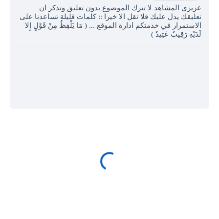
عزيزي المشاهد لا تترك الموضوع بدون تعليق وتذكر ان
تعليقك يدل عليك فلا تقل الا خيرا :: كلمات قليلة تساعدنا على
الاستمرار في خدمتكم ادارة الموقع ... ( مَا يَلْفِظُ مِنْ قَوْلٍ إِلا
لَدَيْهِ رَقِيبٌ عَتِيدٌ )