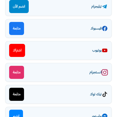
تيليجرام
انضم الآن
فيسبوك
متابعة
يوتيوب
اشتراك
انستجرام
متابعة
تيك توك
متابعة
ماسنجر
انضم