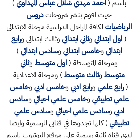
باسم (
احمد مهدي شلال عباس المهداوي
)
حيث اقوم بنشر شروحات
دروس
الرياضيات
لكافة المراحل الدراسية مرحلة الابتدائي
(
اول ابتدائي
و
ثاني ابتدائي
وثالث ابتدائي و
رابع
ابتدائي
و
خامس ابتدائي
و
سادس ابتدائي
)
ومرحلة المتوسطة (
اول متوسط
و
ثاني
متوسط
و
ثالث متوسط
) ومرحلة الاعدادية
(
رابع علمي
و
رابع ادبي
و
خامس ادبي
و
خامس
علمي تطبيقي
و
خامس علمي احيائي
و
سادس
ادبي
و
سادس علمي احيائي
و
سادس علمي
تطبيقي
) كلها تجدوها في قناتي الرسمية وايضا
لدي قناة ثانية رسمية على موقع اليوتيوب باسم