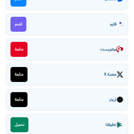
فايبر
انضم
بينتيريست
متابعة
منصة X
متابعة
ثريدز
متابعة
تطبيقنا
تحميل