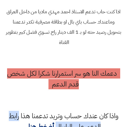
اذا كنت حاب تدعم الاستاذ احمد مهدي ماديا من داخل العراق
وماعندك حساب باي بال او بطاقة مصرفية تكدر تدعمنا
بتحويل رصيد حته لو بـ 1 الف دينار راح تسوي فضل كبير بتطوير
القناة
دعمك النا هو سر استمرارنا شكرا لكل شخص
قدم الدعم
واذا كان عندك حساب وتريد تدعمنا هذا
رابط
الدعم على البايبال
أضغط هنا