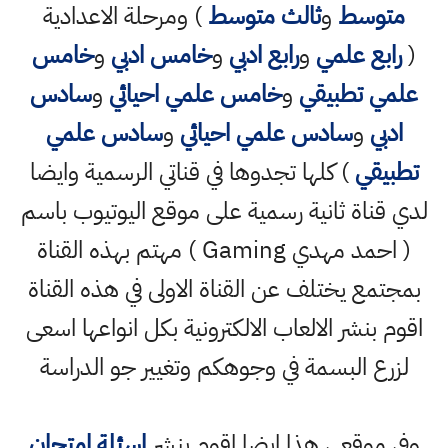
متوسط
و
ثالث متوسط
) ومرحلة الاعدادية
(
رابع علمي
و
رابع ادبي
و
خامس ادبي
و
خامس
علمي تطبيقي
و
خامس علمي احيائي
و
سادس
ادبي
و
سادس علمي احيائي
و
سادس علمي
تطبيقي
) كلها تجدوها في قناتي الرسمية وايضا
لدي قناة ثانية رسمية على موقع اليوتيوب باسم
( احمد مهدي Gaming ) مهتم بهذه القناة
بمجتمع يختلف عن القناة الاولى في هذه القناة
اقوم بنشر الالعاب الالكترونية بكل انواعها اسعى
لزرع البسمة في وجوهكم وتغيير جو الدراسة
وفي موقعي هذا ايضا اقوم بنشر
اسئلة امتحان