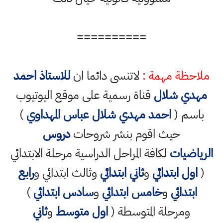
==========
ملاحظة مهمة :
لاتنسى دائما ان
للاستاذ احمد
مهدي شلال
قناة رسمية على موقع اليوتيوب
باسم (
احمد مهدي شلال عباس المهداوي
)
حيث اقوم بنشر شروحات
دروس
الرياضيات
لكافة المراحل الدراسية مرحلة الابتدائي
(
اول ابتدائي
و
ثاني ابتدائي
وثالث ابتدائي و
رابع
ابتدائي
و
خامس ابتدائي
و
سادس ابتدائي
)
ومرحلة المتوسطة (
اول متوسط
و
ثاني