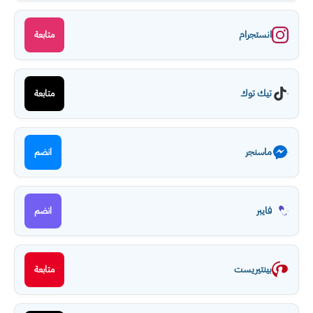
انستجرام
متابعة
تيك توك
متابعة
ماسنجر
انضم
فايبر
انضم
بينتيريست
متابعة