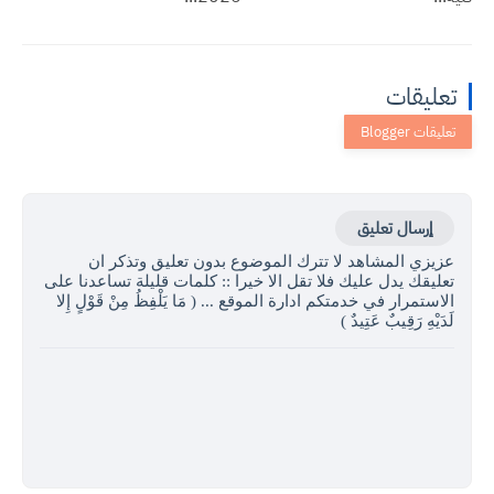
تعليقات
إرسال تعليق
عزيزي المشاهد لا تترك الموضوع بدون تعليق وتذكر ان
تعليقك يدل عليك فلا تقل الا خيرا :: كلمات قليلة تساعدنا على
الاستمرار في خدمتكم ادارة الموقع ... ( مَا يَلْفِظُ مِنْ قَوْلٍ إِلا
لَدَيْهِ رَقِيبٌ عَتِيدٌ )