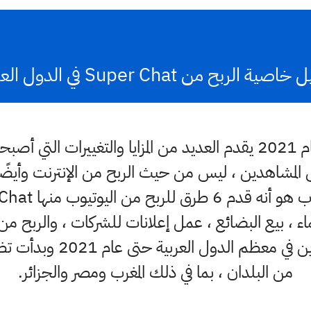
صية الربح من Super Chat في الدول العربية
أصبح موقع YouTube في عام 2021 يقدم العديد من المزايا والتغيي
ي YouTube وحتى المشاهدين ، ليس من حيث الربح من الإنترنت
Google ، الانتماء ، بيع البضائع ، عمل إعلانات للشركات ، والر
Super Chat لم يكن معتمدين
من البلدان ، بما في ذلك المغرب ومصر والجزائر.