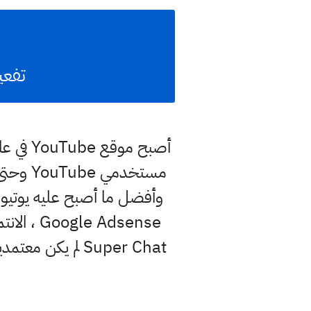
تفعيل خا
مستخدم
 Adsense