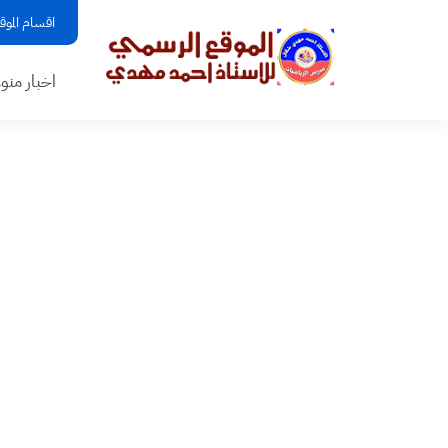
اقسام الموق
اخبار منو