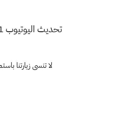
تحديث اليوتيوب 2021 للدول العربية أخيراً تفعيل سوبر شات رسمياً لليوتيوبرز
لا تنسى زيارتنا با