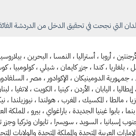
لدان التي نجحت في تحقيق الدخل من الدردشة الفائ
أرجنتين ، أروبا ، أستراليا ، النمسا ، البحرين ، بيلاروسيا 
 ، بلغاريا ، كندا ، جزر كايمان ، شيلي ، كولومبيا ، كوس
جمهورية الدومينيكان ، الإكوادور ، مصر ، السلفادور ، 
 إيطاليا ، اليابان ، الأردن ، كينيا ، الكويت ، لاتفيا ، لبن
 ، مالطا ، المكسيك ، المغرب ، هولندا ، نيوزيلندا ، نيكار
نما ، بابوا غينيا الجديدة ، باراغواي ، بيرو ، المملكة ا
 ، جنوب إسبانيا ، السويد ، سويسرا ، تايوان وتركيا و
لإمارات العربية المتحدة والمملكة المتحدة والولايات المت