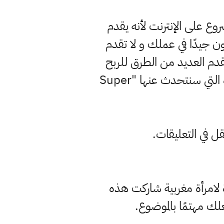
ع على الإنترنت لأنه يقدم
ون جيدًا في عملك و لا تقدم
تنتهك سياسة Google بشكل عام ، ولكن ربط الحالة هي أن YouTube يقدم العديد من الطرق للربح
من الإنترنت ، والتي يمكنك من خلالها كسب مبالغ كبيرة جدًا من المال ، خاصة الميزة التي سنتحدث عنها "Super
قل في التعليقات.
 لامرأة مغربية شاركت هذه