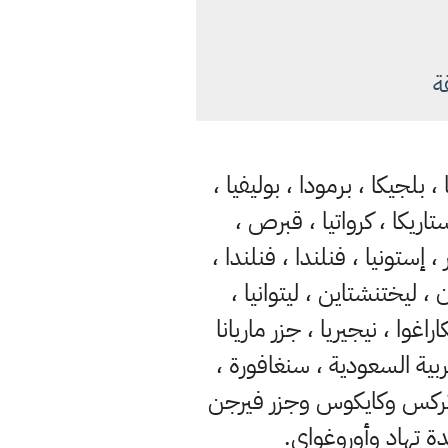
قة
، بلجيكا ، برمودا ، بوليفيا ،
تاريكا ، كرواتيا ، قبرص ،
إستونيا ، فنلندا ، فنلندا ،
ان ، ليختنشتاين ، ليتوانيا ،
اغوا ، نيجيريا ، جزر ماريانا
لعربية السعودية ، سنغافورة ،
جزر تركس وكايكوس وجزر فيرجن
حدة تهاد وأوروغواي.