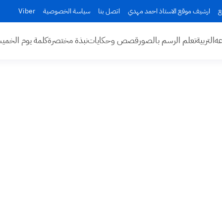
ع
ارشيف موقع الاستاذ احمد مهدي
اتصل بنا
سياسة الخصوصية
Viber
عه
التربية
تعلم الرسم بالصور
قصص وحكايات
نبذة مختصرة
كلمة يوم الخم