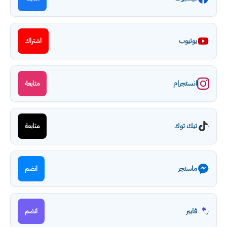
يوتيوب
اشتراك
انستجرام
متابعة
تيك توك
متابعة
ماسنجر
انضم
فايبر
انضم