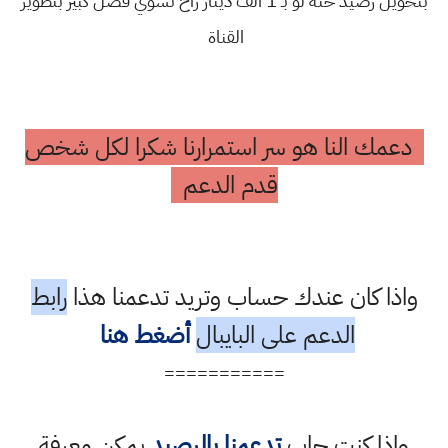
بتحويل رصيد حته لو بـ 1 الف دينار راح تسوي فضل كبير بتطوير
القناة
دعمك النا هو سر استمرارنا شكرا لكل شخص
قدم الدعم
واذا كان عندك حساب وتريد تدعمنا هذا
رابط
الدعم على البايبال
أضغط هنا
===========
واذا كنت حاب
تدعمنا بالرصيد
يمكن معرفة