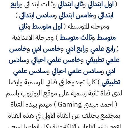
(
اول ابتدائي
و
ثاني ابتدائي
وثالث ابتدائي و
رابع
ابتدائي
و
خامس ابتدائي
و
سادس ابتدائي
)
ومرحلة المتوسطة (
اول متوسط
و
ثاني
متوسط
و
ثالث متوسط
) ومرحلة الاعدادية
(
رابع علمي
و
رابع ادبي
و
خامس ادبي
و
خامس
علمي تطبيقي
و
خامس علمي احيائي
و
سادس
ادبي
و
سادس علمي احيائي
و
سادس علمي
تطبيقي
) كلها تجدوها في قناتي الرسمية وايضا
لدي قناة ثانية رسمية على موقع اليوتيوب باسم
( احمد مهدي Gaming ) مهتم بهذه القناة
بمجتمع يختلف عن القناة الاولى في هذه القناة
اقوم بنشر الالعاب الالكترونية بكل انواعها اسعى