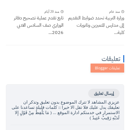
منذ عام
منذ 20 أيام
وزارة التربية تحدد ضوابط التقديم
تابع تقدم عملية تصحيح دفاتر
إلى مدارس المتميزين وثانويات
الوزاري صف السادس الادبي
كلية...
2026...
تعليقات
إرسال تعليق
عزيزي المشاهد لا تترك الموضوع بدون تعليق وتذكر ان
تعليقك يدل عليك فلا تقل الا خيرا :: كلمات قليلة تساعدنا على
الاستمرار في خدمتكم ادارة الموقع ... ( مَا يَلْفِظُ مِنْ قَوْلٍ إِلا
لَدَيْهِ رَقِيبٌ عَتِيدٌ )