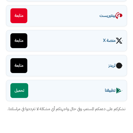
بينتيريست
متابعة
منصة X
متابعة
ثريدز
متابعة
تطبيقنا
تحميل
نشكركم على دعمكم المستمر، وفي حال واجهتكم أي مشكلة لا تترددوا في مراسلتنا.