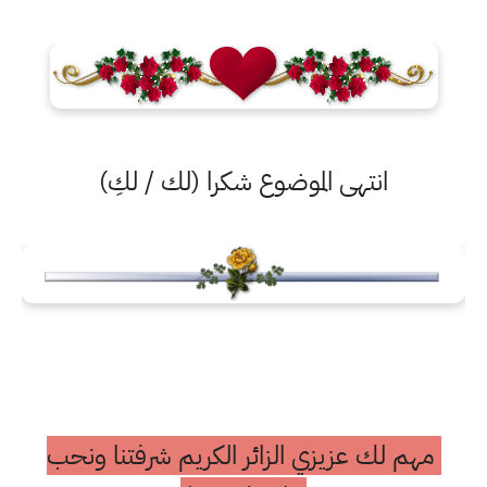
انتهى الموضوع شكرا (لك / لكِ)
مهم لك عزيزي الزائر الكريم شرفتنا ونحب