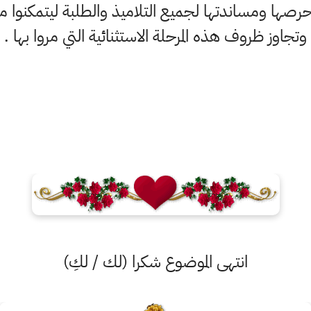
 حرصها ومساندتها لجميع التلاميذ والطلبة ليتمكنوا 
وتجاوز ظروف هذه المرحلة الاستثنائية التي مروا بها .
انتهى الموضوع شكرا (لك / لكِ)