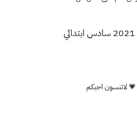
عاجل التربية تعلن مواعيد امتحانات المراحل المنتهية للعام الدراسي 2021 سادس ابتدائي
 💗 لاتنسون احبكم