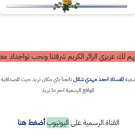
م لك عزيزي الزائر الكريم شرفتنا ونحب تواجدك معن
رسمية
للاستاذ احمد مهدي شلال
تابعنا باي مكان تريد حيث المصداقية 
المواقع الرسمية اختر ما تريد
القناة الرسمية على
اليوتيوب
أضغط هنا