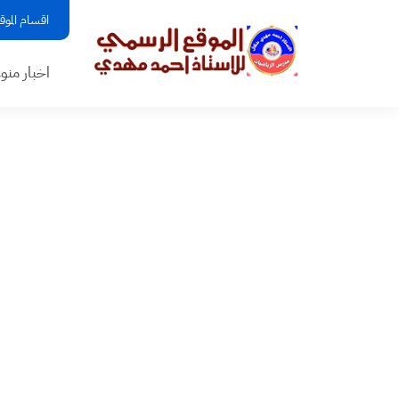
اقسام الموق
اخبار منو