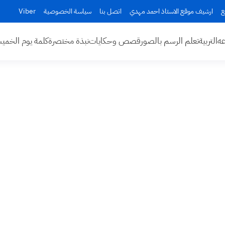
ع
ارشيف موقع الاستاذ احمد مهدي
اتصل بنا
سياسة الخصوصية
Viber
عه
التربية
تعلم الرسم بالصور
قصص وحكايات
نبذة مختصرة
كلمة يوم الخم