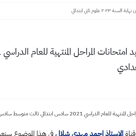
نة ٢٠٢٣ علوم ثاني ابتدائي
دادي
سي 2021 سادس ابتدائي ثالث متوسط سادس اعدادي
قناة
الاستاذ احمد مهدي شلال
في هذا الموضوع سن